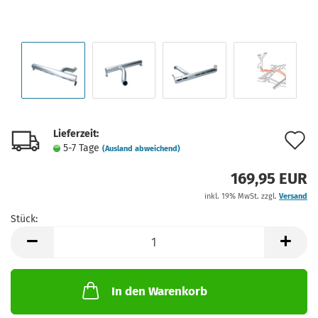
Lieferzeit:
A
5-7 Tage
(Ausland abweichend)
d
169,95 EUR
M
inkl. 19% MwSt. zzgl.
Versand
Stück:
Stück
In den Warenkorb