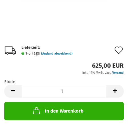
Lieferzeit:
A
1-3 Tage
(Ausland abweichend)
d
625,00 EUR
M
inkl. 19% MwSt. zzgl.
Versand
Stück:
Stück
In den Warenkorb