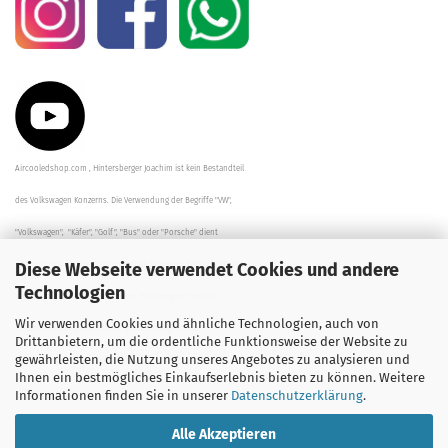
Aircooledshop.com , Hintersberger Joachim ist kein Bestandteil
des Volkswagen Konzerns. Die Verwendung der Begriffe "VW",
"Volkswagen", "Käfer", "Golf", "Bus" oder "Porsche" dient
Diese Webseite verwendet Cookies und andere
der Beschreibung der Teile und stellt in keinem Fall eine direkte
Technologien
Verbindung zu dem Unternehmen "Volkswagen" her/da.
Wir verwenden Cookies und ähnliche Technologien, auch von
Die Beschreibungen, Zeichnungen und Angaben zur
Drittanbietern, um die ordentliche Funktionsweise der Website zu
gewährleisten, die Nutzung unseres Angebotes zu analysieren und
Verwendung sind sorgfältig überprüft worden.
Ihnen ein bestmögliches Einkaufserlebnis bieten zu können. Weitere
Informationen finden Sie in unserer
Datenschutzerklärung
.
Alle Akzeptieren