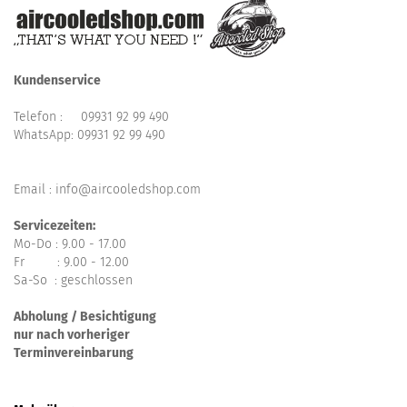
Kundenservice
Telefon :
09931 92 99 490
WhatsApp:
09931 92 99 490
Email : info@aircooledshop.com
Servicezeiten:
Mo-Do : 9.00 - 17.00
Fr : 9.00 - 12.00
Sa-So : geschlossen
Abholung / Besichtigung
nur nach vorheriger
Terminvereinbarung