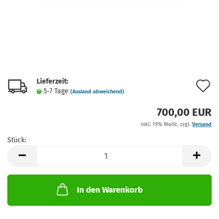
Lieferzeit:
A
5-7 Tage
(Ausland abweichend)
d
700,00 EUR
M
inkl. 19% MwSt. zzgl.
Versand
Stück:
Stück
In den Warenkorb