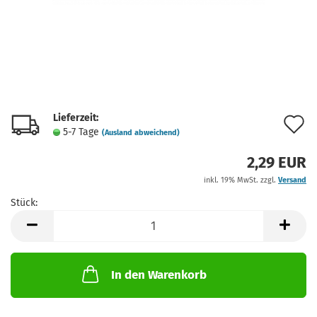
Lieferzeit:
A
5-7 Tage
(Ausland abweichend)
d
2,29 EUR
M
inkl. 19% MwSt. zzgl.
Versand
Stück:
Stück
In den Warenkorb