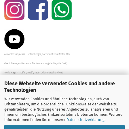
Aircooledshop.com , Hintersberger Joachim ist kein Bestandteil
des Volkswagen Konzerns. Die Verwendung der Begriffe "VW",
"Volkswagen", "Käfer", "Golf", "Bus" oder "Porsche" dient
Diese Webseite verwendet Cookies und andere
der Beschreibung der Teile und stellt in keinem Fall eine direkte
Technologien
Verbindung zu dem Unternehmen "Volkswagen" her/da.
Wir verwenden Cookies und ähnliche Technologien, auch von
Die Beschreibungen, Zeichnungen und Angaben zur
Drittanbietern, um die ordentliche Funktionsweise der Website zu
gewährleisten, die Nutzung unseres Angebotes zu analysieren und
Verwendung sind sorgfältig überprüft worden.
Ihnen ein bestmögliches Einkaufserlebnis bieten zu können. Weitere
Informationen finden Sie in unserer
Datenschutzerklärung
.