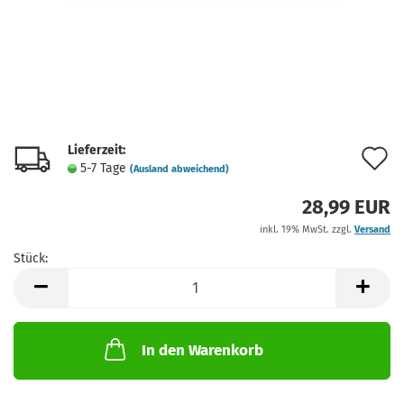
Lieferzeit:
A
5-7 Tage
(Ausland abweichend)
d
28,99 EUR
M
inkl. 19% MwSt. zzgl.
Versand
Stück:
Stück
In den Warenkorb