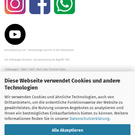
Aircooledshop.com , Hintersberger Joachim ist kein Bestandteil
des Volkswagen Konzerns. Die Verwendung der Begriffe "VW",
"Volkswagen", "Käfer", "Golf", "Bus" oder "Porsche" dient
Diese Webseite verwendet Cookies und andere
der Beschreibung der Teile und stellt in keinem Fall eine direkte
Technologien
Verbindung zu dem Unternehmen "Volkswagen" her/da.
Wir verwenden Cookies und ähnliche Technologien, auch von
Die Beschreibungen, Zeichnungen und Angaben zur
Drittanbietern, um die ordentliche Funktionsweise der Website zu
gewährleisten, die Nutzung unseres Angebotes zu analysieren und
Verwendung sind sorgfältig überprüft worden.
Ihnen ein bestmögliches Einkaufserlebnis bieten zu können. Weitere
Informationen finden Sie in unserer
Datenschutzerklärung
.
Alle Akzeptieren