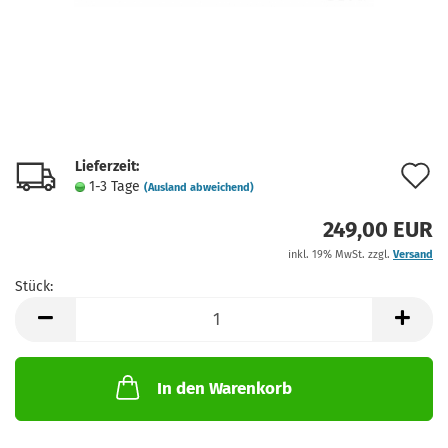
Lieferzeit:
A
1-3 Tage
(Ausland abweichend)
d
249,00 EUR
M
inkl. 19% MwSt. zzgl.
Versand
Stück:
Stück
In den Warenkorb