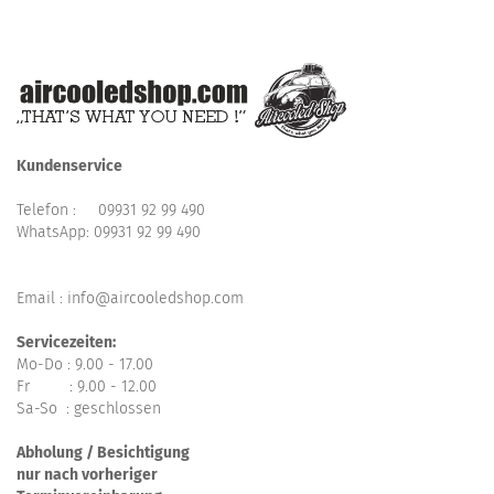
Kundenservice
Telefon :
09931 92 99 490
WhatsApp:
09931 92 99 490
Email : info@aircooledshop.com
Servicezeiten:
Mo-Do : 9.00 - 17.00
Fr : 9.00 - 12.00
Sa-So : geschlossen
Abholung / Besichtigung
nur nach vorheriger