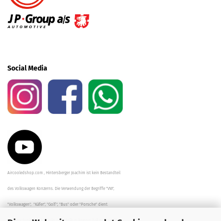
Social Media
Aircooledshop.com , Hintersberger Joachim ist kein Bestandteil
des Volkswagen Konzerns. Die Verwendung der Begriffe "VW",
"Volkswagen", "Käfer", "Golf", "Bus" oder "Porsche" dient
der Beschreibung der Teile und stellt in keinem Fall eine direkte