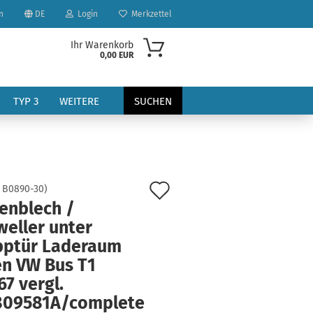
n
DE
Login
Merkzettel
Ihr Warenkorb
0,00 EUR
TYP 3
WEITERE
SUCHEN
Auf
:
B0890-30
)
tenblech /
den
weller unter
?
Merkzettel
pptür Laderaum
en VW Bus T1
67 vergl.
809581A/complete