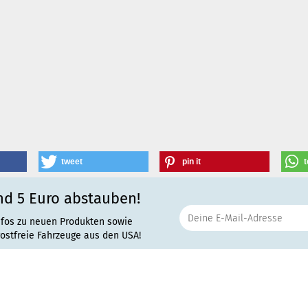
tweet
pin it
t
nd 5 Euro abstauben!
nfos zu neuen Produkten sowie
rostfreie Fahrzeuge aus den USA!