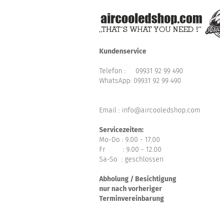
Kundenservice
Telefon :
09931 92 99 490
WhatsApp:
09931 92 99 490
Email : info@aircooledshop.com
Servicezeiten:
Mo-Do : 9.00 - 17.00
Fr : 9.00 - 12.00
Sa-So : geschlossen
Abholung / Besichtigung
nur nach vorheriger
Terminvereinbarung