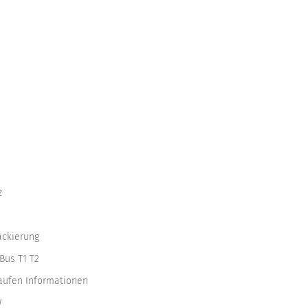
z
ackierung
Bus T1 T2
kaufen Informationen
W