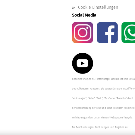
Cookie Einstellungen
Social Media
Aircooledshop.com , Hintersberger Joachim ist kein Besta
des Volkswagen Konzerns. Die Verwendung der Begriffe "V
"Volkswagen", "Käfer", "Golf", "Bus" oder "Porsche" dient
der Beschreibung der Teile und stellt in keinem Fall eine d
Verbindung zu dem Unternehmen "Volkswagen" her/da.
Die Beschreibungen, Zeichnungen und Angaben zur