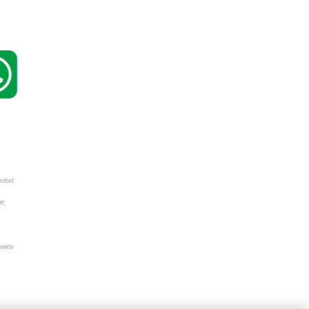
ndteil
W",
irekte