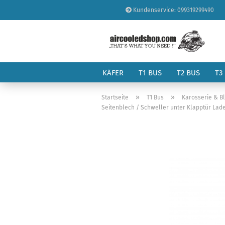
Kundenservice: 099319299490
KÄFER
T1 BUS
T2 BUS
T3
»
»
Startseite
T1 Bus
Karosserie & B
Seitenblech / Schweller unter Klapptür Lad