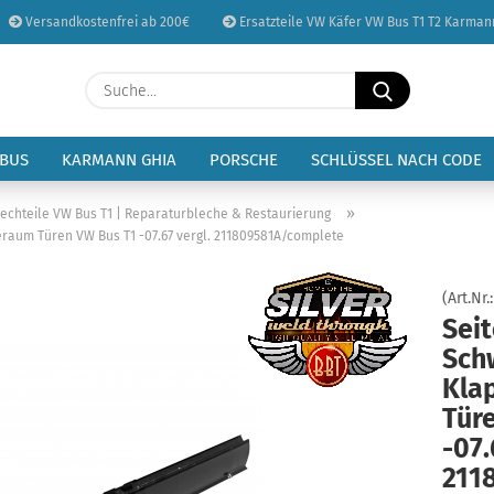
Versandkostenfrei ab 200€
Ersatzteile VW Käfer VW Bus T1 T2 Karman
Sprache auswählen
Suche...
E-Mail
Lieferland
 BUS
KARMANN GHIA
PORSCHE
SCHLÜSSEL NACH CODE
Passwort
»
lechteile VW Bus T1 | Reparaturbleche & Restaurierung
eraum Türen VW Bus T1 -07.67 vergl. 211809581A/complete
(Art.Nr.
Sei
Konto erstellen
Sch
Passwort vergessen
Kla
Tür
-07.
211