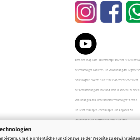
Aircooledshop.com , Hintersberger Joachim ist kein Besta
des Volkswagen Konzerns. Die Verwendung der Begriffe "V
"Volkswagen", "Käfer", "Golf", "Bus" oder "Porsche" dient
der Beschreibung der Teile und stellt in keinem Fall eine d
Verbindung zu dem Unternehmen "Volkswagen" her/da.
Die Beschreibungen, Zeichnungen und Angaben zur
Verwendung sind sorgfältig überprüft worden.
Technologien
nbietern, um die ordentliche Funktionsweise der Website zu gewährleisten