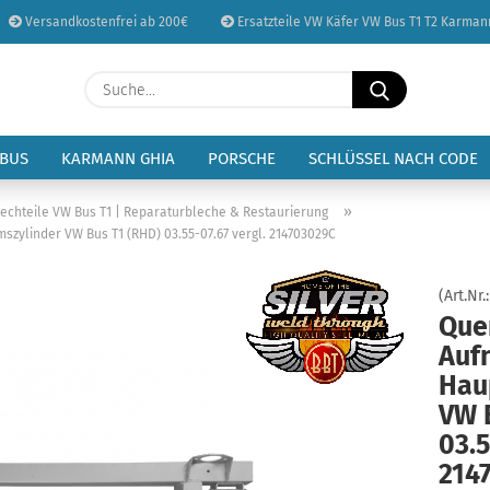
Versandkostenfrei ab 200€
Ersatzteile VW Käfer VW Bus T1 T2 Karman
Sprache auswählen
Suche...
E-Mail
Lieferland
 BUS
KARMANN GHIA
PORSCHE
SCHLÜSSEL NACH CODE
Passwort
»
lechteile VW Bus T1 | Reparaturbleche & Restaurierung
zylinder VW Bus T1 (RHD) 03.55-07.67 vergl. 214703029C
(Art.Nr.
Que
Konto erstellen
Auf
Passwort vergessen
Hau
VW 
03.5
214