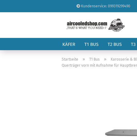
Kundenservice: 099319299490
KÄFER
T1 BUS
T2 BUS
T3
»
»
Startseite
T1 Bus
Karosserie & B
Querträger vorn mit Aufnahme für Hauptbrems