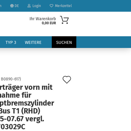
n
DE
Login
Merkzettel
Ihr Warenkorb
0,00 EUR
TYP 3
WEITERE
SUCHEN
Auf
:
B0890-617
)
rträger vorn mit
den
nahme für
?
Merkzettel
ptbremszylinder
Bus T1 (RHD)
5-07.67 vergl.
703029C