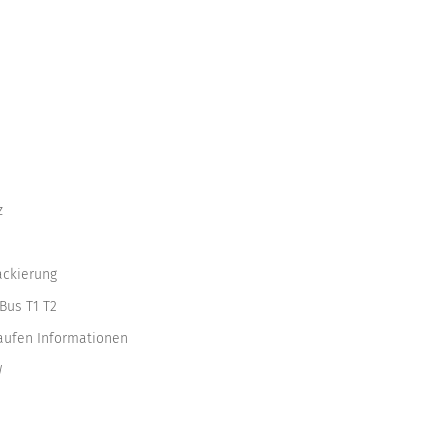
z
ackierung
Bus T1 T2
kaufen Informationen
W