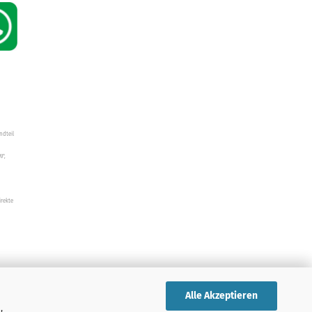
ndteil
W",
irekte
Alle Akzeptieren
,