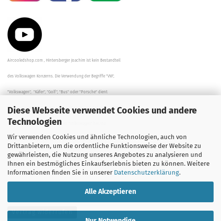
Aircooledshop.com , Hintersberger Joachim ist kein Bestandteil
des Volkswagen Konzerns. Die Verwendung der Begriffe "VW",
"Volkswagen", "Käfer", "Golf", "Bus" oder "Porsche" dient
Diese Webseite verwendet Cookies und andere
der Beschreibung der Teile und stellt in keinem Fall eine direkte
Technologien
Verbindung zu dem Unternehmen "Volkswagen" her/da.
Wir verwenden Cookies und ähnliche Technologien, auch von
Die Beschreibungen, Zeichnungen und Angaben zur
Drittanbietern, um die ordentliche Funktionsweise der Website zu
gewährleisten, die Nutzung unseres Angebotes zu analysieren und
Verwendung sind sorgfältig überprüft worden.
Ihnen ein bestmögliches Einkaufserlebnis bieten zu können. Weitere
Informationen finden Sie in unserer
Datenschutzerklärung
.
Alle Akzeptieren
Vertrag widerrufen
Nur Notwendige