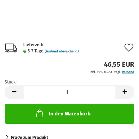
Lieferzeit:
A
5-7 Tage
(Ausland abweichend)
d
46,55 EUR
M
inkl. 19% MwSt. zzgl.
Versand
Stück:
Stück
In den Warenkorb
Frage zum Produkt