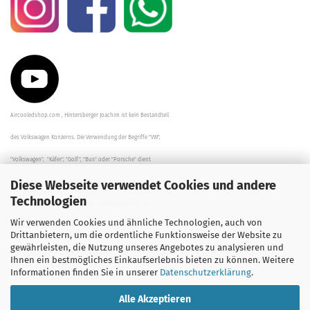
Aircooledshop.com , Hintersberger Joachim ist kein Bestandteil
des Volkswagen Konzerns. Die Verwendung der Begriffe "VW",
"Volkswagen", "Käfer", "Golf", "Bus" oder "Porsche" dient
Diese Webseite verwendet Cookies und andere
der Beschreibung der Teile und stellt in keinem Fall eine direkte
Technologien
Verbindung zu dem Unternehmen "Volkswagen" her/da.
Wir verwenden Cookies und ähnliche Technologien, auch von
Die Beschreibungen, Zeichnungen und Angaben zur
Drittanbietern, um die ordentliche Funktionsweise der Website zu
gewährleisten, die Nutzung unseres Angebotes zu analysieren und
Verwendung sind sorgfältig überprüft worden.
Ihnen ein bestmögliches Einkaufserlebnis bieten zu können. Weitere
Informationen finden Sie in unserer
Datenschutzerklärung
.
Alle Akzeptieren