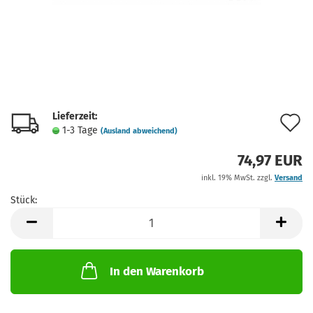
Lieferzeit:
A
1-3 Tage
(Ausland abweichend)
d
74,97 EUR
M
inkl. 19% MwSt. zzgl.
Versand
Stück:
Stück
In den Warenkorb