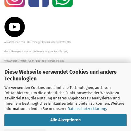
Aircooledshop.com , Hintersberger Joachim ist kein Bestandteil
des Volkswagen Konzerns. Die Verwendung der Begriffe "VW",
"Volkswagen", "Käfer", "Golf", "Bus" oder "Porsche" dient
Diese Webseite verwendet Cookies und andere
der Beschreibung der Teile und stellt in keinem Fall eine direkte
Technologien
Verbindung zu dem Unternehmen "Volkswagen" her/da.
Wir verwenden Cookies und ähnliche Technologien, auch von
Die Beschreibungen, Zeichnungen und Angaben zur
Drittanbietern, um die ordentliche Funktionsweise der Website zu
gewährleisten, die Nutzung unseres Angebotes zu analysieren und
Verwendung sind sorgfältig überprüft worden.
Ihnen ein bestmögliches Einkaufserlebnis bieten zu können. Weitere
Informationen finden Sie in unserer
Datenschutzerklärung
.
Alle Akzeptieren