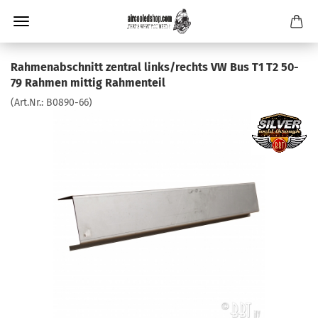
Rahmenabschnitt zentral links/rechts VW Bus T1 T2 50-
79 Rahmen mittig Rahmenteil
(Art.Nr.:
B0890-66
)