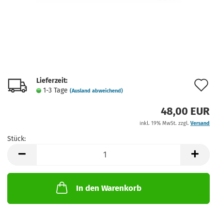
Lieferzeit:
A
1-3 Tage
(Ausland abweichend)
d
48,00 EUR
M
inkl. 19% MwSt. zzgl.
Versand
Stück:
Stück
In den Warenkorb