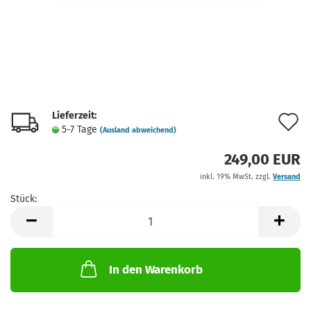
Lieferzeit:
A
5-7 Tage
(Ausland abweichend)
d
249,00 EUR
M
inkl. 19% MwSt. zzgl.
Versand
Stück:
Stück
In den Warenkorb