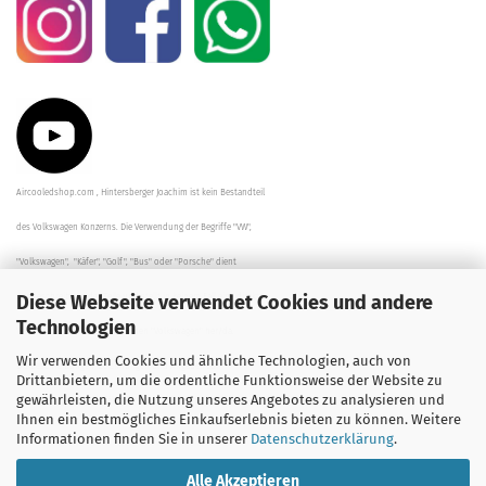
Aircooledshop.com , Hintersberger Joachim ist kein Bestandteil
des Volkswagen Konzerns. Die Verwendung der Begriffe "VW",
"Volkswagen", "Käfer", "Golf", "Bus" oder "Porsche" dient
Diese Webseite verwendet Cookies und andere
der Beschreibung der Teile und stellt in keinem Fall eine direkte
Technologien
Verbindung zu dem Unternehmen "Volkswagen" her/da.
Wir verwenden Cookies und ähnliche Technologien, auch von
Die Beschreibungen, Zeichnungen und Angaben zur
Drittanbietern, um die ordentliche Funktionsweise der Website zu
gewährleisten, die Nutzung unseres Angebotes zu analysieren und
Verwendung sind sorgfältig überprüft worden.
Ihnen ein bestmögliches Einkaufserlebnis bieten zu können. Weitere
Informationen finden Sie in unserer
Datenschutzerklärung
.
Alle Akzeptieren