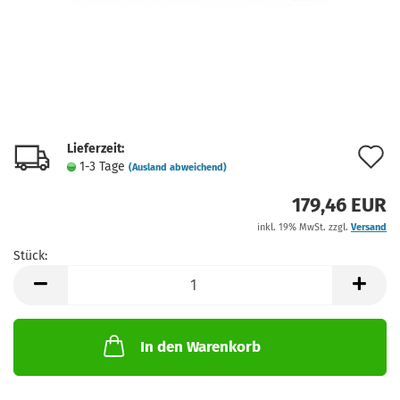
Lieferzeit:
A
1-3 Tage
(Ausland abweichend)
d
179,46 EUR
M
inkl. 19% MwSt. zzgl.
Versand
Stück:
Stück
In den Warenkorb