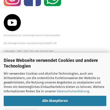
Aircooledshop.com , Hintersberger Joachim ist kein Bestandteil
des Volkswagen Konzerns. Die Verwendung der Begriffe "VW",
"Volkswagen", "Käfer", "Golf", "Bus" oder "Porsche" dient
Diese Webseite verwendet Cookies und andere
der Beschreibung der Teile und stellt in keinem Fall eine direkte
Technologien
Verbindung zu dem Unternehmen "Volkswagen" her/da.
Wir verwenden Cookies und ähnliche Technologien, auch von
Die Beschreibungen, Zeichnungen und Angaben zur
Drittanbietern, um die ordentliche Funktionsweise der Website zu
gewährleisten, die Nutzung unseres Angebotes zu analysieren und
Verwendung sind sorgfältig überprüft worden.
Ihnen ein bestmögliches Einkaufserlebnis bieten zu können. Weitere
Informationen finden Sie in unserer
Datenschutzerklärung
.
Alle Akzeptieren