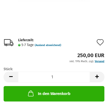
Lieferzeit:
A
5-7 Tage
(Ausland abweichend)
d
250,00 EUR
M
inkl. 19% MwSt. zzgl.
Versand
Stück:
Stück
In den Warenkorb