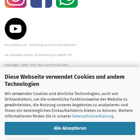
Aircooledshop.com , Hintersberger Joachim ist kein Bestandteil
des Volkswagen Konzerns. Die Verwendung der Begriffe "VW",
"Volkswagen", "Käfer", "Golf", "Bus" oder "Porsche" dient
Diese Webseite verwendet Cookies und andere
der Beschreibung der Teile und stellt in keinem Fall eine direkte
Technologien
Verbindung zu dem Unternehmen "Volkswagen" her/da.
Wir verwenden Cookies und ähnliche Technologien, auch von
Die Beschreibungen, Zeichnungen und Angaben zur
Drittanbietern, um die ordentliche Funktionsweise der Website zu
gewährleisten, die Nutzung unseres Angebotes zu analysieren und
Verwendung sind sorgfältig überprüft worden.
Ihnen ein bestmögliches Einkaufserlebnis bieten zu können. Weitere
Informationen finden Sie in unserer
Datenschutzerklärung
.
Alle Akzeptieren