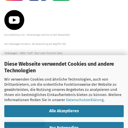
Aircooledshop.com , Hintersberger Joachim ist kein Bestandteil
des Volkswagen Konzerns. Die Verwendung der Begriffe "VW",
"Volkswagen", "Käfer", "Golf", "Bus" oder "Porsche" dient
Diese Webseite verwendet Cookies und andere
der Beschreibung der Teile und stellt in keinem Fall eine direkte
Technologien
Verbindung zu dem Unternehmen "Volkswagen" her/da.
Wir verwenden Cookies und ähnliche Technologien, auch von
Die Beschreibungen, Zeichnungen und Angaben zur
Drittanbietern, um die ordentliche Funktionsweise der Website zu
gewährleisten, die Nutzung unseres Angebotes zu analysieren und
Verwendung sind sorgfältig überprüft worden.
Ihnen ein bestmögliches Einkaufserlebnis bieten zu können. Weitere
Informationen finden Sie in unserer
Datenschutzerklärung
.
Alle Akzeptieren
Vertrag widerrufen
Nur Notwendige