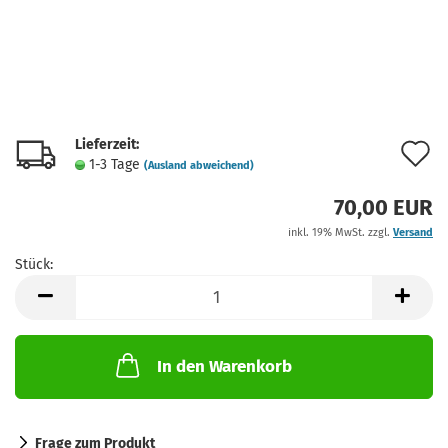
Lieferzeit:
A
1-3 Tage
(Ausland abweichend)
d
70,00 EUR
M
inkl. 19% MwSt. zzgl.
Versand
Stück:
Stück
In den Warenkorb
Frage zum Produkt