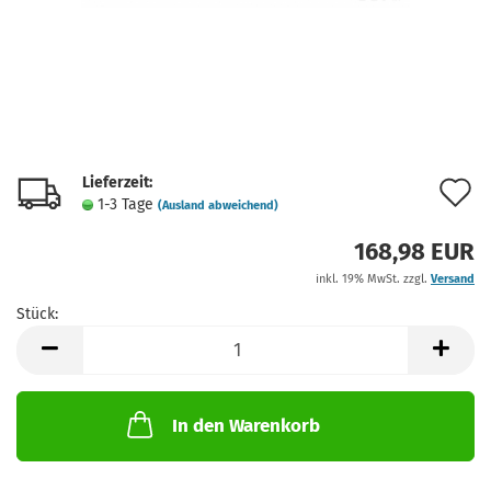
Lieferzeit:
A
1-3 Tage
(Ausland abweichend)
d
168,98 EUR
M
inkl. 19% MwSt. zzgl.
Versand
Stück:
Stück
In den Warenkorb