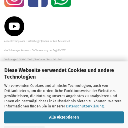
Aircooledshop.com , Hintersberger Joachim ist kein Bestandteil
des Volkswagen Konzerns. Die Verwendung der Begriffe "VW",
"Volkswagen", "Käfer", "Golf", "Bus" oder "Porsche" dient
Diese Webseite verwendet Cookies und andere
der Beschreibung der Teile und stellt in keinem Fall eine direkte
Technologien
Verbindung zu dem Unternehmen "Volkswagen" her/da.
Wir verwenden Cookies und ähnliche Technologien, auch von
Die Beschreibungen, Zeichnungen und Angaben zur
Drittanbietern, um die ordentliche Funktionsweise der Website zu
gewährleisten, die Nutzung unseres Angebotes zu analysieren und
Verwendung sind sorgfältig überprüft worden.
Ihnen ein bestmögliches Einkaufserlebnis bieten zu können. Weitere
Informationen finden Sie in unserer
Datenschutzerklärung
.
Alle Akzeptieren