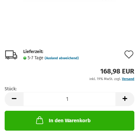
Lieferzeit:
A
5-7 Tage
(Ausland abweichend)
d
168,98 EUR
M
inkl. 19% MwSt. zzgl.
Versand
Stück:
Stück
In den Warenkorb