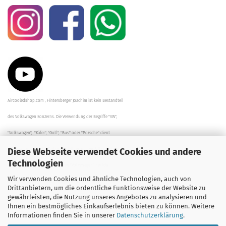
Aircooledshop.com , Hintersberger Joachim ist kein Bestandteil
des Volkswagen Konzerns. Die Verwendung der Begriffe "VW",
"Volkswagen", "Käfer", "Golf", "Bus" oder "Porsche" dient
Diese Webseite verwendet Cookies und andere
der Beschreibung der Teile und stellt in keinem Fall eine direkte
Technologien
Verbindung zu dem Unternehmen "Volkswagen" her/da.
Wir verwenden Cookies und ähnliche Technologien, auch von
Die Beschreibungen, Zeichnungen und Angaben zur
Drittanbietern, um die ordentliche Funktionsweise der Website zu
gewährleisten, die Nutzung unseres Angebotes zu analysieren und
Verwendung sind sorgfältig überprüft worden.
Ihnen ein bestmögliches Einkaufserlebnis bieten zu können. Weitere
Informationen finden Sie in unserer
Datenschutzerklärung
.