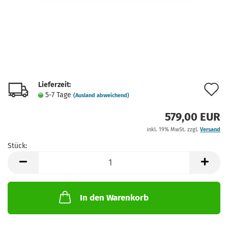
Lieferzeit:
A
5-7 Tage
(Ausland abweichend)
d
579,00 EUR
M
inkl. 19% MwSt. zzgl.
Versand
Stück:
Stück
In den Warenkorb