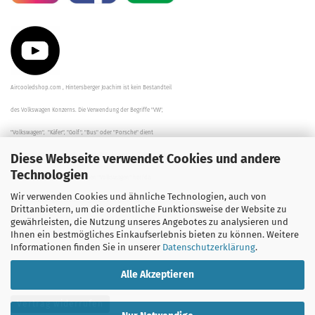
Aircooledshop.com , Hintersberger Joachim ist kein Bestandteil
des Volkswagen Konzerns. Die Verwendung der Begriffe "VW",
"Volkswagen", "Käfer", "Golf", "Bus" oder "Porsche" dient
Diese Webseite verwendet Cookies und andere
der Beschreibung der Teile und stellt in keinem Fall eine direkte
Technologien
Verbindung zu dem Unternehmen "Volkswagen" her/da.
Wir verwenden Cookies und ähnliche Technologien, auch von
Die Beschreibungen, Zeichnungen und Angaben zur
Drittanbietern, um die ordentliche Funktionsweise der Website zu
gewährleisten, die Nutzung unseres Angebotes zu analysieren und
Verwendung sind sorgfältig überprüft worden.
Ihnen ein bestmögliches Einkaufserlebnis bieten zu können. Weitere
Informationen finden Sie in unserer
Datenschutzerklärung
.
Alle Akzeptieren
Vertrag widerrufen