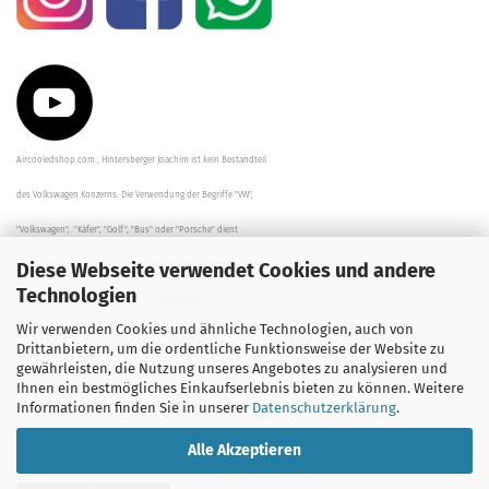
Aircooledshop.com , Hintersberger Joachim ist kein Bestandteil
des Volkswagen Konzerns. Die Verwendung der Begriffe "VW",
"Volkswagen", "Käfer", "Golf", "Bus" oder "Porsche" dient
Diese Webseite verwendet Cookies und andere
der Beschreibung der Teile und stellt in keinem Fall eine direkte
Technologien
Verbindung zu dem Unternehmen "Volkswagen" her/da.
Wir verwenden Cookies und ähnliche Technologien, auch von
Die Beschreibungen, Zeichnungen und Angaben zur
Drittanbietern, um die ordentliche Funktionsweise der Website zu
gewährleisten, die Nutzung unseres Angebotes zu analysieren und
Verwendung sind sorgfältig überprüft worden.
Ihnen ein bestmögliches Einkaufserlebnis bieten zu können. Weitere
Informationen finden Sie in unserer
Datenschutzerklärung
.
Alle Akzeptieren