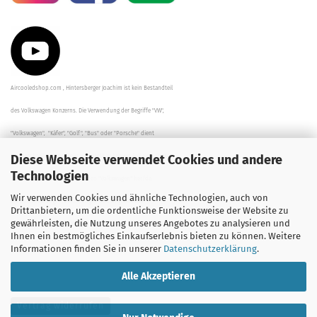
Aircooledshop.com , Hintersberger Joachim ist kein Bestandteil
des Volkswagen Konzerns. Die Verwendung der Begriffe "VW",
"Volkswagen", "Käfer", "Golf", "Bus" oder "Porsche" dient
Diese Webseite verwendet Cookies und andere
der Beschreibung der Teile und stellt in keinem Fall eine direkte
Technologien
Verbindung zu dem Unternehmen "Volkswagen" her/da.
Wir verwenden Cookies und ähnliche Technologien, auch von
Die Beschreibungen, Zeichnungen und Angaben zur
Drittanbietern, um die ordentliche Funktionsweise der Website zu
gewährleisten, die Nutzung unseres Angebotes zu analysieren und
Verwendung sind sorgfältig überprüft worden.
Ihnen ein bestmögliches Einkaufserlebnis bieten zu können. Weitere
Informationen finden Sie in unserer
Datenschutzerklärung
.
Alle Akzeptieren
Vertrag widerrufen