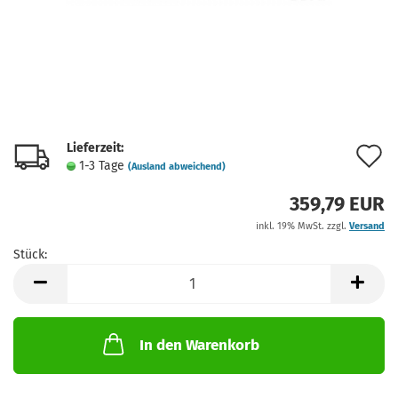
Lieferzeit:
A
1-3 Tage
(Ausland abweichend)
d
359,79 EUR
M
inkl. 19% MwSt. zzgl.
Versand
Stück:
Stück
In den Warenkorb