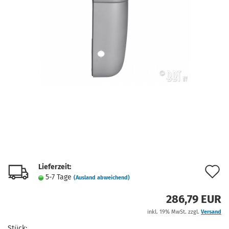
Lieferzeit:
A
5-7 Tage
(Ausland abweichend)
d
286,79 EUR
M
inkl. 19% MwSt. zzgl.
Versand
Stück: