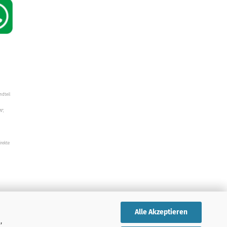
ndteil
W",
irekte
Alle Akzeptieren
,