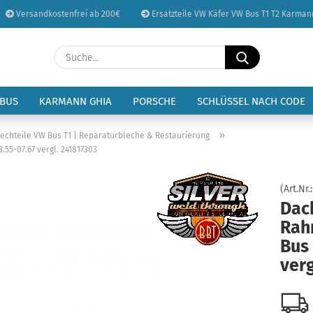
Versandkostenfrei ab 200€
Ersatzteile VW Käfer VW Bus T1 T2 Karman
Sprache auswählen
Suche...
E-Mail
Lieferland
 BUS
KARMANN GHIA
PORSCHE
SCHLÜSSEL NACH CODE
Passwort
»
lechteile VW Bus T1 | Reparaturbleche & Restaurierung
55-07.67 vergl. 241817303
(Art.Nr.
Dac
Konto erstellen
Rah
Passwort vergessen
Bus 
verg