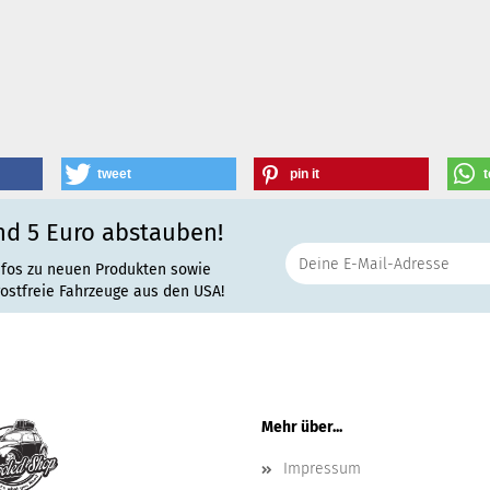
tweet
pin it
t
nd 5 Euro abstauben!
nfos zu neuen Produkten sowie
rostfreie Fahrzeuge aus den USA!
Mehr über...
Impressum