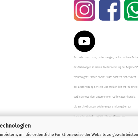
Aircooledshop.com , Hintersberger Joachim ist kein Besta
des Volkswagen Konzerns. Die Verwendung der Begriffe "V
"Volkswagen", "Käfer", "Golf", "Bus" oder "Porsche" dient
der Beschreibung der Teile und stellt in keinem Fall eine d
Verbindung zu dem Unternehmen "Volkswagen" her/da.
Die Beschreibungen, Zeichnungen und Angaben zur
Verwendung sind sorgfältig überprüft worden.
Technologien
nbietern, um die ordentliche Funktionsweise der Website zu gewährleisten