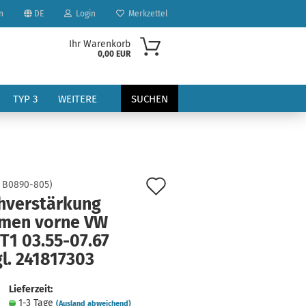
n
DE
Login
Merkzettel
Ihr Warenkorb
0,00 EUR
TYP 3
WEITERE
SUCHEN
Auf
:
B0890-805
)
hverstärkung
den
men vorne VW
?
Merkzettel
T1 03.55-07.67
l. 241817303
Lieferzeit:
1-3 Tage
(Ausland abweichend)