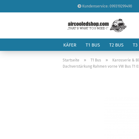
Kundenservice: 099319299490
KÄFER
T1 BUS
T2 BUS
T3
»
»
Startseite
T1 Bus
Karosserie & B
Dachverstärkung Rahmen vorne VW Bus T1 03.