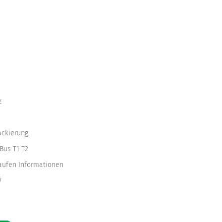
z
ackierung
Bus T1 T2
kaufen Informationen
W