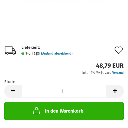
Lieferzeit:
A
1-3 Tage
(Ausland abweichend)
d
48,79 EUR
M
inkl. 19% MwSt. zzgl.
Versand
Stück:
Stück
In den Warenkorb