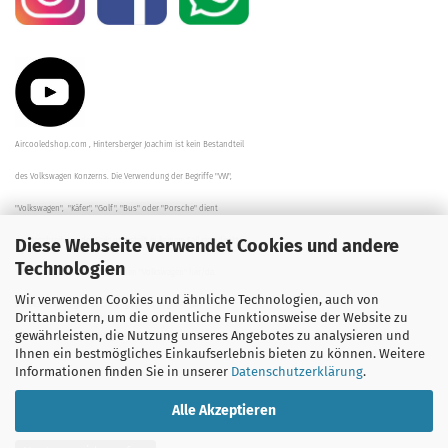
Aircooledshop.com , Hintersberger Joachim ist kein Bestandteil
des Volkswagen Konzerns. Die Verwendung der Begriffe "VW",
"Volkswagen", "Käfer", "Golf", "Bus" oder "Porsche" dient
Diese Webseite verwendet Cookies und andere
der Beschreibung der Teile und stellt in keinem Fall eine direkte
Technologien
Verbindung zu dem Unternehmen "Volkswagen" her/da.
Wir verwenden Cookies und ähnliche Technologien, auch von
Die Beschreibungen, Zeichnungen und Angaben zur
Drittanbietern, um die ordentliche Funktionsweise der Website zu
gewährleisten, die Nutzung unseres Angebotes zu analysieren und
Verwendung sind sorgfältig überprüft worden.
Ihnen ein bestmögliches Einkaufserlebnis bieten zu können. Weitere
Informationen finden Sie in unserer
Datenschutzerklärung
.
Alle Akzeptieren