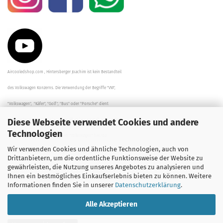
Aircooledshop.com , Hintersberger Joachim ist kein Bestandteil
des Volkswagen Konzerns. Die Verwendung der Begriffe "VW",
"Volkswagen", "Käfer", "Golf", "Bus" oder "Porsche" dient
Diese Webseite verwendet Cookies und andere
der Beschreibung der Teile und stellt in keinem Fall eine direkte
Technologien
Verbindung zu dem Unternehmen "Volkswagen" her/da.
Wir verwenden Cookies und ähnliche Technologien, auch von
Die Beschreibungen, Zeichnungen und Angaben zur
Drittanbietern, um die ordentliche Funktionsweise der Website zu
gewährleisten, die Nutzung unseres Angebotes zu analysieren und
Verwendung sind sorgfältig überprüft worden.
Ihnen ein bestmögliches Einkaufserlebnis bieten zu können. Weitere
Informationen finden Sie in unserer
Datenschutzerklärung
.
Alle Akzeptieren