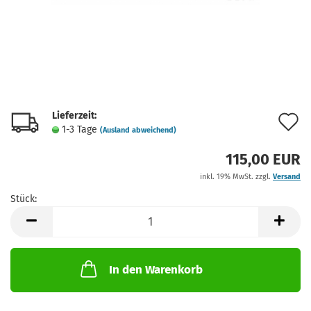
Lieferzeit:
A
1-3 Tage
(Ausland abweichend)
d
115,00 EUR
M
inkl. 19% MwSt. zzgl.
Versand
Stück:
Stück
In den Warenkorb