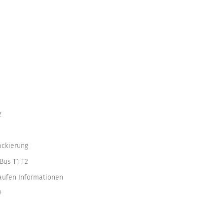
z
ackierung
Bus T1 T2
kaufen Informationen
W