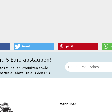
tweet
pin it
t
nd 5 Euro abstauben!
nfos zu neuen Produkten sowie
rostfreie Fahrzeuge aus den USA!
Mehr über...