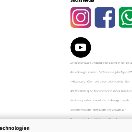
Social Media
Aircooledshop.com , Hintersberger Joachim ist kein Besta
des Volkswagen Konzerns. Die Verwendung der Begriffe "V
"Volkswagen", "Käfer", "Golf", "Bus" oder "Porsche" dient
der Beschreibung der Teile und stellt in keinem Fall eine d
Verbindung zu dem Unternehmen "Volkswagen" her/da.
Die Beschreibungen, Zeichnungen und Angaben zur
Verwendung sind sorgfältig überprüft worden.
Technologien