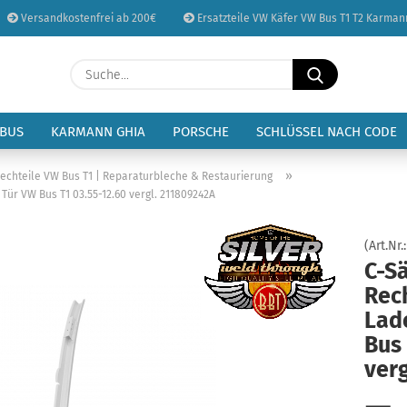
Versandkostenfrei ab 200€
Ersatzteile VW Käfer VW Bus T1 T2 Karman
Sprache auswählen
Suche...
E-Mail
Lieferland
 BUS
KARMANN GHIA
PORSCHE
SCHLÜSSEL NACH CODE
Passwort
»
lechteile VW Bus T1 | Reparaturbleche & Restaurierung
ür VW Bus T1 03.55-12.60 vergl. 211809242A
(Art.Nr.
C-S
Konto erstellen
Rec
Passwort vergessen
Lad
Bus 
ver