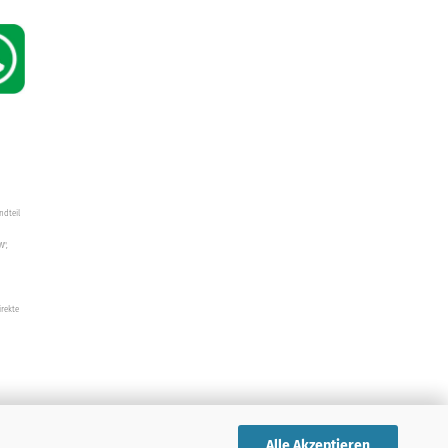
ndteil
W",
irekte
Alle Akzeptieren