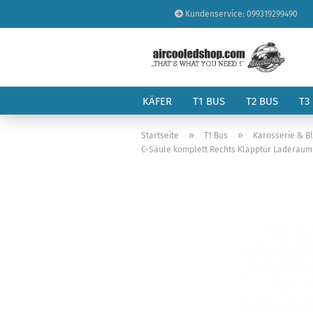
Kundenservice: 099319299490
KÄFER
T1 BUS
T2 BUS
T3
»
»
Startseite
T1 Bus
Karosserie & B
C-Säule komplett Rechts Klapptür Laderaum T