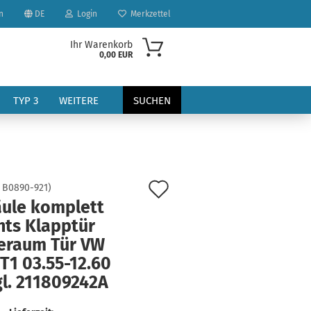
n
DE
Login
Merkzettel
Ihr Warenkorb
0,00 EUR
TYP 3
WEITERE
SUCHEN
Auf
:
B0890-921
)
äule komplett
den
hts Klapptür
?
Merkzettel
eraum Tür VW
T1 03.55-12.60
gl. 211809242A