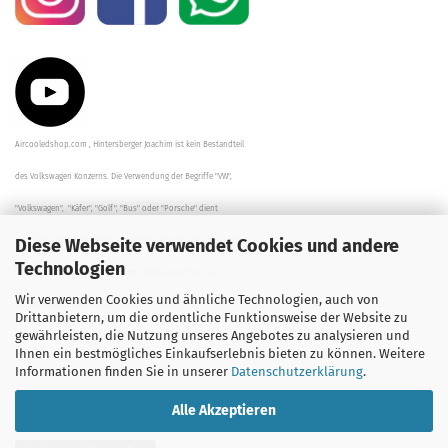
Aircooledshop.com , Hintersberger Joachim ist kein Bestandteil
des Volkswagen Konzerns. Die Verwendung der Begriffe "VW",
"Volkswagen", "Käfer", "Golf", "Bus" oder "Porsche" dient
Diese Webseite verwendet Cookies und andere
der Beschreibung der Teile und stellt in keinem Fall eine direkte
Technologien
Verbindung zu dem Unternehmen "Volkswagen" her/da.
Wir verwenden Cookies und ähnliche Technologien, auch von
Die Beschreibungen, Zeichnungen und Angaben zur
Drittanbietern, um die ordentliche Funktionsweise der Website zu
gewährleisten, die Nutzung unseres Angebotes zu analysieren und
Verwendung sind sorgfältig überprüft worden.
Ihnen ein bestmögliches Einkaufserlebnis bieten zu können. Weitere
Informationen finden Sie in unserer
Datenschutzerklärung
.
Alle Akzeptieren