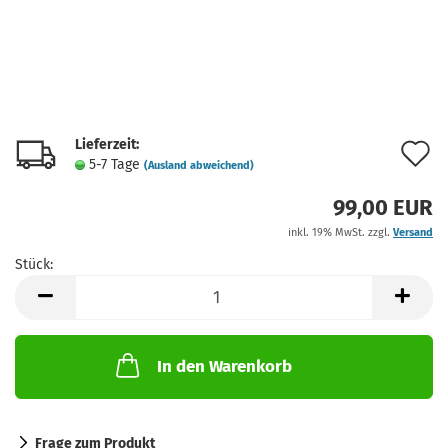
Lieferzeit:
A
5-7 Tage
(Ausland abweichend)
d
99,00 EUR
M
inkl. 19% MwSt. zzgl.
Versand
Stück:
Stück
In den Warenkorb
Frage zum Produkt