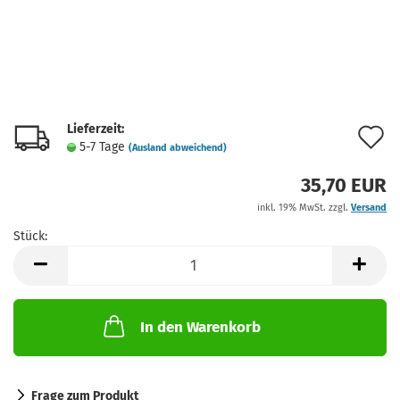
Lieferzeit:
A
5-7 Tage
(Ausland abweichend)
d
35,70 EUR
M
inkl. 19% MwSt. zzgl.
Versand
Stück:
Stück
In den Warenkorb
Frage zum Produkt