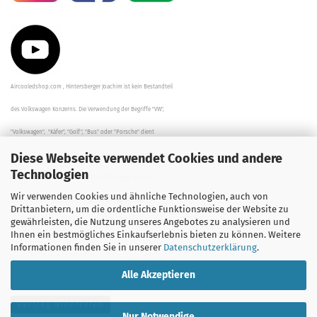
Aircooledshop.com , Hintersberger Joachim ist kein Bestandteil
des Volkswagen Konzerns. Die Verwendung der Begriffe "VW",
"Volkswagen", "Käfer", "Golf", "Bus" oder "Porsche" dient
Diese Webseite verwendet Cookies und andere
der Beschreibung der Teile und stellt in keinem Fall eine direkte
Technologien
Verbindung zu dem Unternehmen "Volkswagen" her/da.
Wir verwenden Cookies und ähnliche Technologien, auch von
Die Beschreibungen, Zeichnungen und Angaben zur
Drittanbietern, um die ordentliche Funktionsweise der Website zu
gewährleisten, die Nutzung unseres Angebotes zu analysieren und
Verwendung sind sorgfältig überprüft worden.
Ihnen ein bestmögliches Einkaufserlebnis bieten zu können. Weitere
Informationen finden Sie in unserer
Datenschutzerklärung
.
Alle Akzeptieren
Vertrag widerrufen
Nur Notwendige