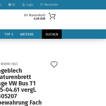
n
DE
Login
Merkzettel
Ihr Warenkorb
0,00 EUR
TYP 3
WEITERE
SUCHEN
Auf
:
B0890-182
)
ageblech
den
aturenbrett
?
Merkzettel
age VW Bus T1
5-04.61 vergl.
805207
bewahrung Fach