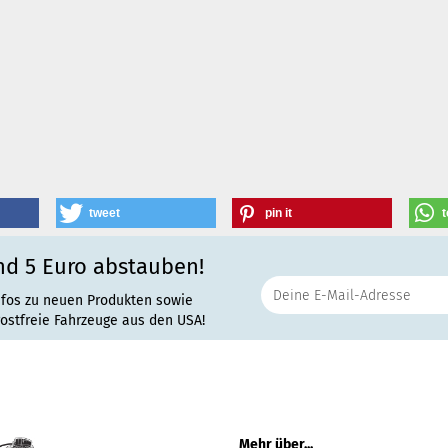
tweet
pin it
t
nd 5 Euro abstauben!
nfos zu neuen Produkten sowie
rostfreie Fahrzeuge aus den USA!
Mehr über...