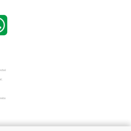
ndteil
W",
irekte