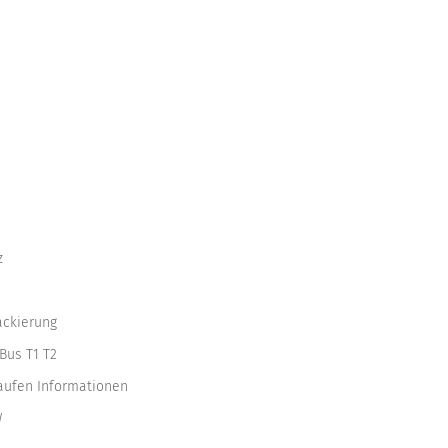
z
ackierung
Bus T1 T2
kaufen Informationen
W