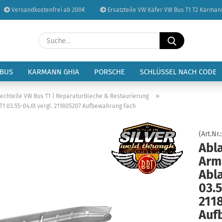
Versandkostenfrei ab 200€
Ersatzteile VW Käfer VW Bus T1 T2 Karman
Sprache auswählen
Suche...
E-Mail
Lieferland
 BUS
KARMANN GHIA
PORSCHE
SCHLÜSSEL NACH CODE
Passwort
»
lechteile VW Bus T1 | Reparaturbleche & Restaurierung
1 03.55-04.61 vergl. 211805207 Aufbewahrung Fach
(Art.Nr.
Abl
Konto erstellen
Arm
Passwort vergessen
Abl
03.5
211
Auf