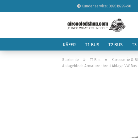
Kundenservice: 099319299490
KÄFER
T1 BUS
T2 BUS
T3
»
»
Startseite
T1 Bus
Karosserie & B
Ablageblech Armaturenbrett Ablage VW Bus T