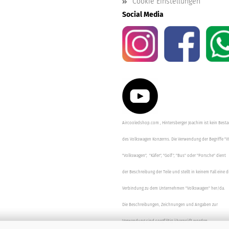
Cookie Einstellungen
Social Media
Aircooledshop.com , Hintersberger Joachim ist kein Besta
des Volkswagen Konzerns. Die Verwendung der Begriffe "V
"Volkswagen", "Käfer", "Golf", "Bus" oder "Porsche" dient
der Beschreibung der Teile und stellt in keinem Fall eine d
Verbindung zu dem Unternehmen "Volkswagen" her/da.
Die Beschreibungen, Zeichnungen und Angaben zur
Verwendung sind sorgfältig überprüft worden.