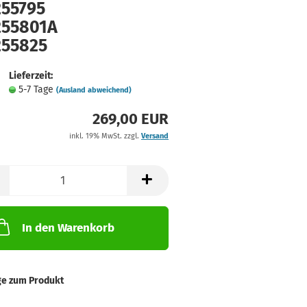
255795
255801A
255825
Lieferzeit:
5-7 Tage
(Ausland abweichend)
269,00 EUR
inkl. 19% MwSt. zzgl.
Versand
In den Warenkorb
ge zum Produkt