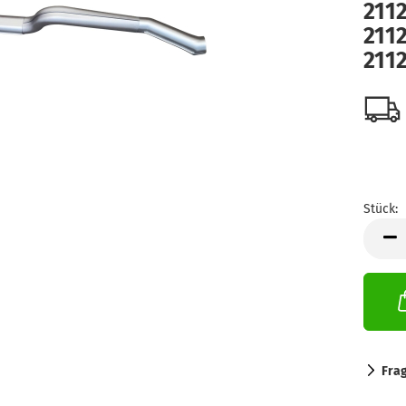
211
211
211
Stück:
Stück
Fra