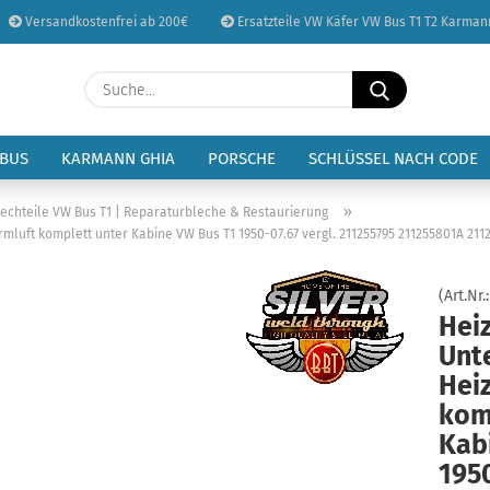
Versandkostenfrei ab 200€
Ersatzteile VW Käfer VW Bus T1 T2 Karman
Sprache auswählen
Suche...
E-Mail
Lieferland
 BUS
KARMANN GHIA
PORSCHE
SCHLÜSSEL NACH CODE
Passwort
»
lechteile VW Bus T1 | Reparaturbleche & Restaurierung
luft komplett unter Kabine VW Bus T1 1950-07.67 vergl. 211255795 211255801A 211
(Art.Nr.
Hei
Konto erstellen
Unt
Passwort vergessen
Hei
kom
Kab
1950