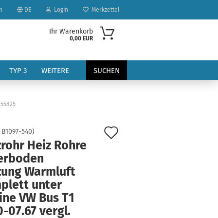
n
DE
Login
Merkzettel
Ihr Warenkorb
0,00 EUR
TYP 3
WEITERE
SUCHEN
255825
Auf
:
B1097-540
)
zrohr Heiz Rohre
den
erboden
?
Merkzettel
zung Warmluft
plett unter
ine VW Bus T1
-07.67 vergl.