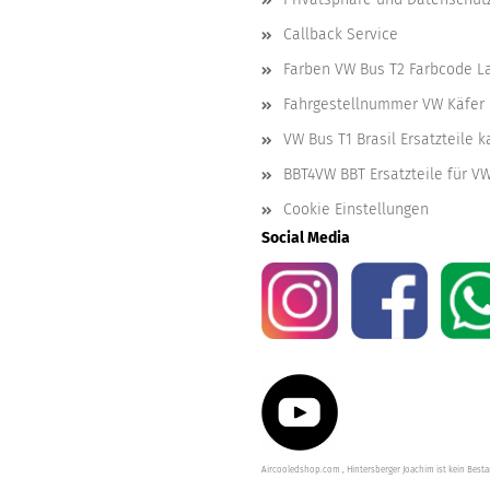
Callback Service
Farben VW Bus T2 Farbcode L
Fahrgestellnummer VW Käfer 
VW Bus T1 Brasil Ersatzteile 
BBT4VW BBT Ersatzteile für V
Cookie Einstellungen
Social Media
Aircooledshop.com , Hintersberger Joachim ist kein Besta