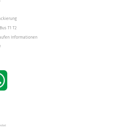
ackierung
Bus T1 T2
kaufen Informationen
W
ndteil