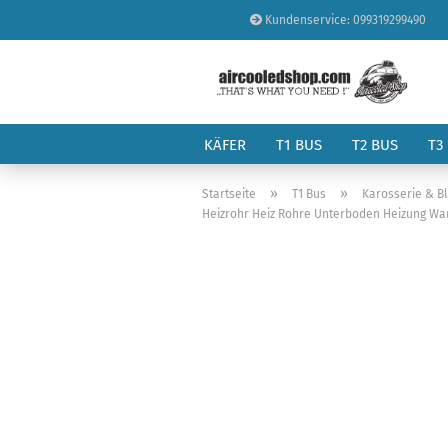
Kundenservice: 099319299490
KÄFER
T1 BUS
T2 BUS
T3
»
»
Startseite
T1 Bus
Karosserie & B
Heizrohr Heiz Rohre Unterboden Heizung Warm