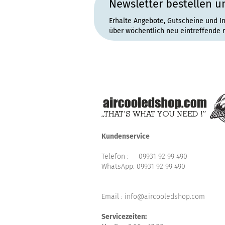
Newsletter bestellen u
Erhalte Angebote, Gutscheine und I
über wöchentlich neu eintreffende 
Kundenservice
Telefon :
09931 92 99 490
WhatsApp:
09931 92 99 490
Email : info@aircooledshop.com
Servicezeiten: