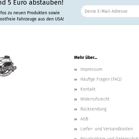
nd 5 Euro abstauben!
nfos zu neuen Produkten sowie
rostfreie Fahrzeuge aus den USA!
Mehr über...
Impressum
Häufige Fragen (FAQ)
Kontakt
Widerrufsrecht
Rücksendung
AGB
Liefer- und Versandkosten
Privatsphäre und Datenschut