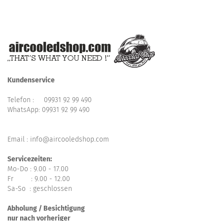
Kundenservice
Telefon :
09931 92 99 490
WhatsApp:
09931 92 99 490
Email : info@aircooledshop.com
Servicezeiten:
Mo-Do : 9.00 - 17.00
Fr : 9.00 - 12.00
Sa-So : geschlossen
Abholung / Besichtigung
nur nach vorheriger