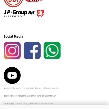
Social Media
Aircooledshop.com , Hintersberger Joachim ist kein Bestandteil
des Volkswagen Konzerns. Die Verwendung der Begriffe "VW",
"Volkswagen", "Käfer", "Golf", "Bus" oder "Porsche" dient