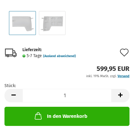
Lieferzeit:
A
5-7 Tage
(Ausland abweichend)
d
599,95 EUR
M
inkl. 19% MwSt. zzgl.
Versand
Stück:
Stück
In den Warenkorb