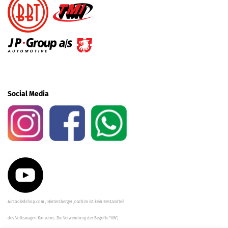
Social Media
Aircooledshop.com , Hintersberger Joachim ist kein Bestandteil
des Volkswagen Konzerns. Die Verwendung der Begriffe "VW",