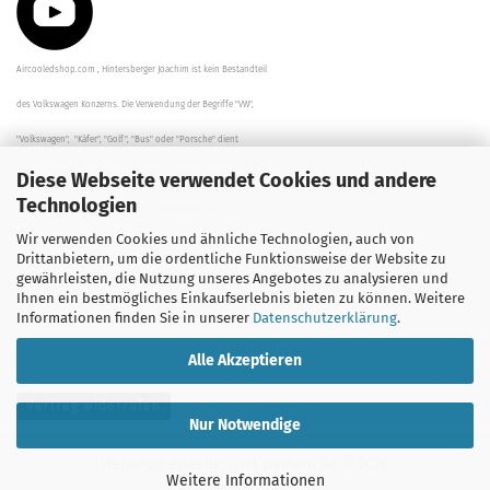
Aircooledshop.com , Hintersberger Joachim ist kein Bestandteil
des Volkswagen Konzerns. Die Verwendung der Begriffe "VW",
"Volkswagen", "Käfer", "Golf", "Bus" oder "Porsche" dient
Diese Webseite verwendet Cookies und andere
der Beschreibung der Teile und stellt in keinem Fall eine direkte
Technologien
Verbindung zu dem Unternehmen "Volkswagen" her/da.
Wir verwenden Cookies und ähnliche Technologien, auch von
Die Beschreibungen, Zeichnungen und Angaben zur
Drittanbietern, um die ordentliche Funktionsweise der Website zu
gewährleisten, die Nutzung unseres Angebotes zu analysieren und
Verwendung sind sorgfältig überprüft worden.
Ihnen ein bestmögliches Einkaufserlebnis bieten zu können. Weitere
Informationen finden Sie in unserer
Datenschutzerklärung
.
Alle Akzeptieren
Vertrag widerrufen
Nur Notwendige
Webshop erstellen
mit Gambio.de © 2026
Weitere Informationen