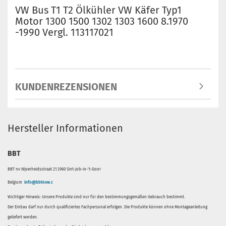
VW Bus T1 T2 Ölkühler VW Käfer Typ1
Motor 1300 1500 1302 1303 1600 8.1970
-1990 Vergl. 113117021
KUNDENREZENSIONEN
Hersteller Informationen
BBT
BBT nv Nijverheidsstraat 21 2960 Sint-job-in-'t-Goor
Belgium
info@bbt4vw.c
Wichtiger Hinweis: Unsere Produkte sind nur für den bestimmungsgemäßen Gebrauch bestimmt.
Der Einbau darf nur durch qualifiziertes Fachpersonal erfolgen. Die Produkte können ohne Montageanleitung
geliefert werden.