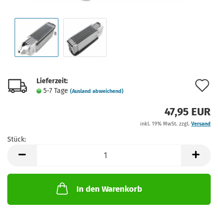
Lieferzeit:
A
5-7 Tage
(Ausland abweichend)
d
47,95 EUR
M
inkl. 19% MwSt. zzgl.
Versand
Stück:
Stück
In den Warenkorb