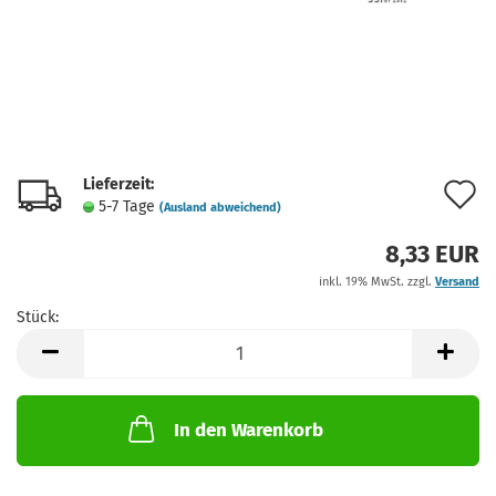
Lieferzeit:
A
5-7 Tage
(Ausland abweichend)
d
8,33 EUR
M
inkl. 19% MwSt. zzgl.
Versand
Stück:
Stück
In den Warenkorb