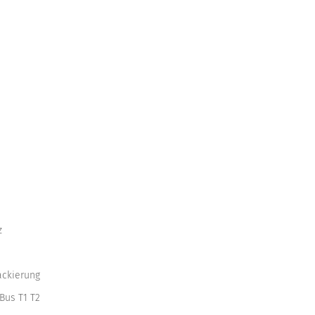
z
ackierung
Bus T1 T2