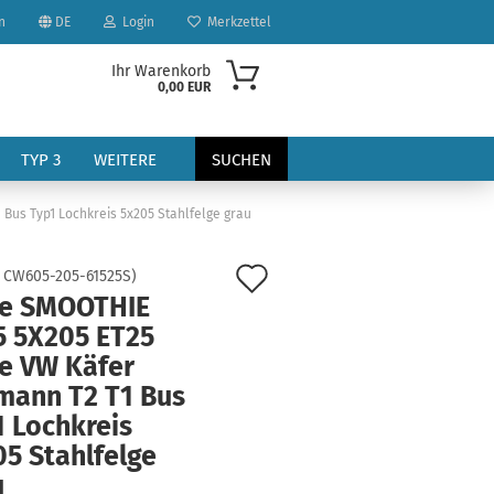
n
DE
Login
Merkzettel
Ihr Warenkorb
0,00 EUR
TYP 3
WEITERE
SUCHEN
Bus Typ1 Lochkreis 5x205 Stahlfelge grau
Auf
:
CW605-205-61525S
)
ge SMOOTHIE
den
5 5X205 ET25
Merkzettel
ge VW Käfer
?
mann T2 T1 Bus
1 Lochkreis
5 Stahlfelge
u