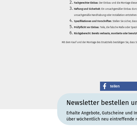
Fachgerechter Einbau:
Der Einbau und die Montage dieser
Haftung und Sicherheit:
Ein unsachgemäßer Einbau durch
unsachgemäße Handhabung oder Installation entstehen
Spezifikationen und Vorschriften:
Stellen Sie sicher, da
Prüfpflicht vor Einbau:
Teile, die falsche Maße oder Spez
Rückgaberecht:
Bereits verbaute, montierte oder benutz
Mit dem Kauf und der Montage des Ersatzteils bestätigen Sie, dass 
teilen
Newsletter bestellen u
Erhalte Angebote, Gutscheine und I
über wöchentlich neu eintreffende 