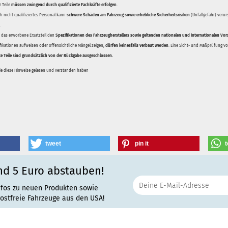
 Teile
müssen zwingend durch qualifizierte Fachkräfte erfolgen
.
 nicht qualifiziertes Personal kann
schwere Schäden am Fahrzeug sowie erhebliche Sicherheitsrisiken
(Unfallgefahr) veru
.
ss das erworbene Ersatzteil den
Spezifikationen des Fahrzeugherstellers sowie geltenden nationalen und internationalen Vor
ifikationen aufweisen oder offensichtliche Mängel zeigen,
dürfen keinesfalls verbaut werden
. Eine Sicht- und Maßprüfung vor
te Teile sind grundsätzlich von der Rückgabe ausgeschlossen.
Sie diese Hinweise gelesen und verstanden haben
tweet
pin it
t
nd 5 Euro abstauben!
nfos zu neuen Produkten sowie
rostfreie Fahrzeuge aus den USA!