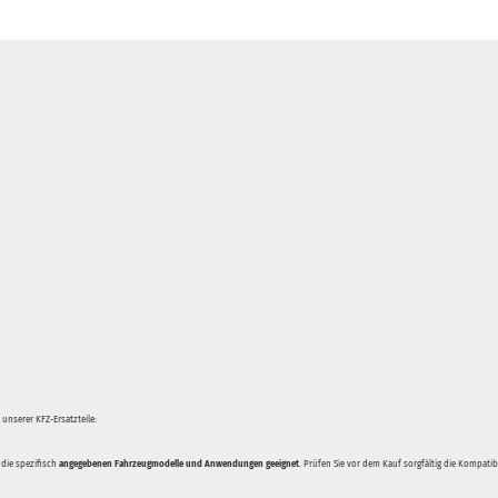
unserer KFZ-Ersatzteile:
 die spezifisch
angegebenen Fahrzeugmodelle und Anwendungen geeignet
. Prüfen Sie vor dem Kauf sorgfältig die Kompati