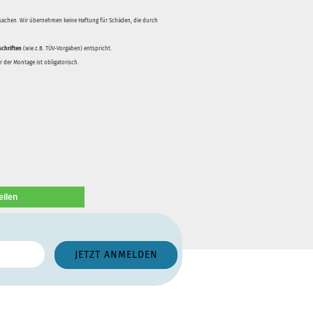
rsachen. Wir übernehmen keine Haftung für Schäden, die durch
schriften
(wie z.B. TÜV-Vorgaben) entspricht.
 der Montage ist obligatorisch.
eilen