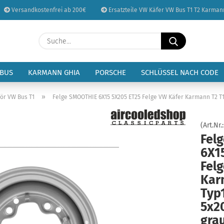
Versandkostenfrei ab 200€
Ersatzteile VW Käfer VW Bus T1 T2 Karman
Sprache auswählen
Suche...
E-Mail
Lieferland
 BUS
KARMANN GHIA
PORSCHE
SCHLÜSSEL NACH CODE
Passwort
»
ör VW Bus T1
Felge SMOOTHIE 6X15 5X205 ET25 Felge VW Käfer Karmann T2 T1 
(Art.Nr.
Fel
6X1
Konto erstellen
Fel
Passwort vergessen
Kar
Typ
5x20
gra