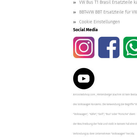
VW Bus T1 Brasil Ersatzteile 
BBT4VW BBT Ersatzteile für V
Cookie Einstellungen
Social Media
Aircooledshop.com , Hintersberger Joachim ist kein Besta
des Volkswagen Konzerns. Die Verwendung der Begriffe "V
"Volkswagen", "Käfer", "Golf", "Bus" oder "Porsche" dient
der Beschreibung der Teile und stellt in keinem Fall eine d
Verbindung zu dem Unternehmen "Volkswagen" her/da.