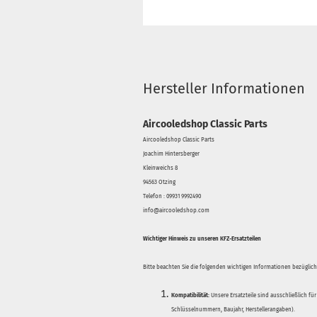
Hersteller Informationen
Aircooledshop Classic Parts
Aircooledshop Classic Parts
Joachim Hintersberger
Kleinweichs 8
94563 Otzing
Telefon : 09931 9992490
info@aircooledshop.com
Wichtiger Hinweis zu unseren KFZ-Ersatzteilen
Bitte beachten Sie die folgenden wichtigen Informationen bezüglich 
Kompatibilität:
Unsere Ersatzteile sind ausschließlich für
Schlüsselnummern, Baujahr, Herstellerangaben).