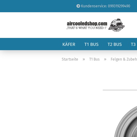
Kundenservice: 099319299490
KÄFER
T1 BUS
T2 BUS
T3
»
»
Startseite
T1 Bus
Felgen & Zubeh