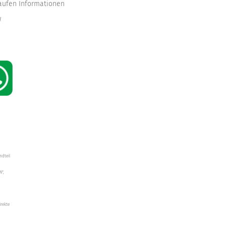
kaufen Informationen
W
ndteil
W",
irekte