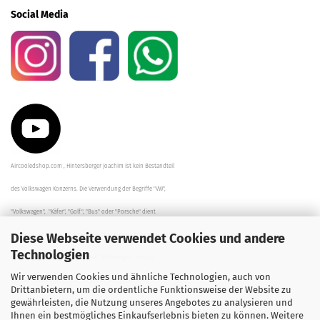
Social Media
Aircooledshop.com , Hintersberger Joachim ist kein Bestandteil
des Volkswagen Konzerns. Die Verwendung der Begriffe "VW",
"Volkswagen", "Käfer", "Golf", "Bus" oder "Porsche" dient
Diese Webseite verwendet Cookies und andere
der Beschreibung der Teile und stellt in keinem Fall eine direkte
Technologien
Verbindung zu dem Unternehmen "Volkswagen" her/da.
Wir verwenden Cookies und ähnliche Technologien, auch von
Die Beschreibungen, Zeichnungen und Angaben zur
Drittanbietern, um die ordentliche Funktionsweise der Website zu
gewährleisten, die Nutzung unseres Angebotes zu analysieren und
Verwendung sind sorgfältig überprüft worden.
Ihnen ein bestmögliches Einkaufserlebnis bieten zu können. Weitere