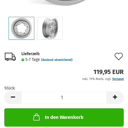
Lieferzeit:
A
5-7 Tage
(Ausland abweichend)
d
119,95 EUR
M
inkl. 19% MwSt. zzgl.
Versand
Stück:
Stück
In den Warenkorb