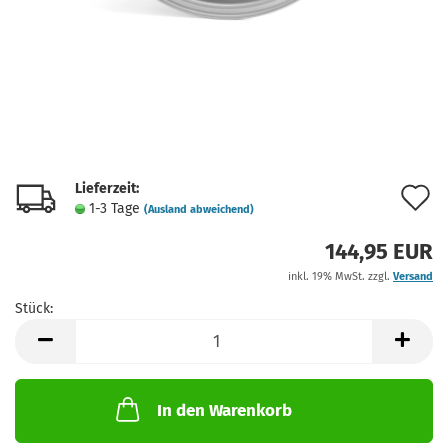
Lieferzeit:
A
1-3 Tage
(Ausland abweichend)
d
144,95 EUR
M
inkl. 19% MwSt. zzgl.
Versand
Stück:
Stück
In den Warenkorb