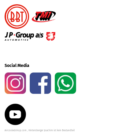
Social Media
Aircooledshop.com , Hintersberger Joachim ist kein Bestandteil