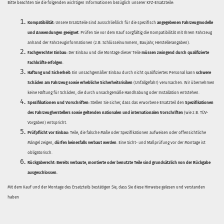
Bitte beachten Sie die folgenden wichtigen Informationen bezüglich unserer KFZ-Ersatzteile:
Kompatibilität:
Unsere Ersatzteile sind ausschließlich für die spezifisch
angegebenen Fahrzeugmodelle
und Anwendungen geeignet
. Prüfen Sie vor dem Kauf sorgfältig die Kompatibilität mit Ihrem Fahrzeug
anhand der Fahrzeuginformationen (z.B. Schlüsselnummern, Baujahr, Herstellerangaben).
Fachgerechter Einbau:
Der Einbau und die Montage dieser Teile
müssen zwingend durch qualifizierte
Fachkräfte erfolgen
.
Haftung und Sicherheit:
Ein unsachgemäßer Einbau durch nicht qualifiziertes Personal kann
schwere
Schäden am Fahrzeug sowie erhebliche Sicherheitsrisiken
(Unfallgefahr) verursachen. Wir übernehmen
keine Haftung für Schäden, die durch unsachgemäße Handhabung oder Installation entstehen.
Spezifikationen und Vorschriften:
Stellen Sie sicher, dass das erworbene Ersatzteil den
Spezifikationen
des Fahrzeugherstellers sowie geltenden nationalen und internationalen Vorschriften
(wie z.B. TÜV-
Vorgaben) entspricht.
Prüfpflicht vor Einbau:
Teile, die falsche Maße oder Spezifikationen aufweisen oder offensichtliche
Mängel zeigen,
dürfen keinesfalls verbaut werden
. Eine Sicht- und Maßprüfung vor der Montage ist
obligatorisch.
Rückgaberecht:
Bereits verbaute, montierte oder benutzte Teile sind grundsätzlich von der Rückgabe
ausgeschlossen.
Mit dem Kauf und der Montage des Ersatzteils bestätigen Sie, dass Sie diese Hinweise gelesen und verstanden
haben