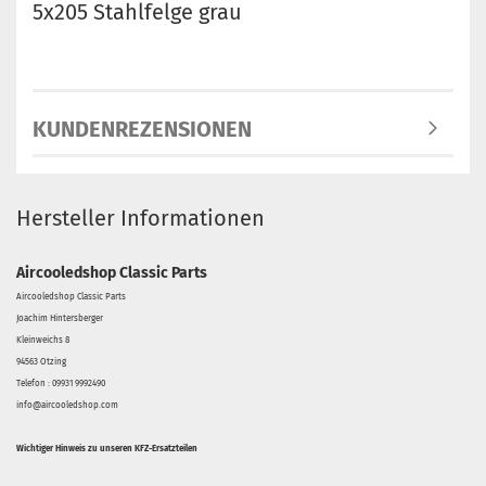
5x205 Stahlfelge grau
KUNDENREZENSIONEN
Hersteller Informationen
Aircooledshop Classic Parts
Aircooledshop Classic Parts
Joachim Hintersberger
Kleinweichs 8
94563 Otzing
Telefon : 09931 9992490
info@aircooledshop.com
Wichtiger Hinweis zu unseren KFZ-Ersatzteilen