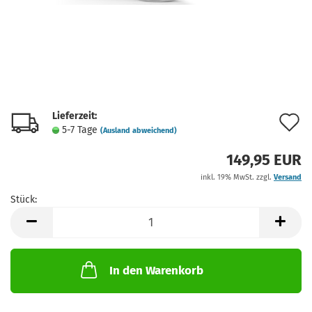
Lieferzeit:
A
5-7 Tage
(Ausland abweichend)
d
149,95 EUR
M
inkl. 19% MwSt. zzgl.
Versand
Stück:
Stück
In den Warenkorb