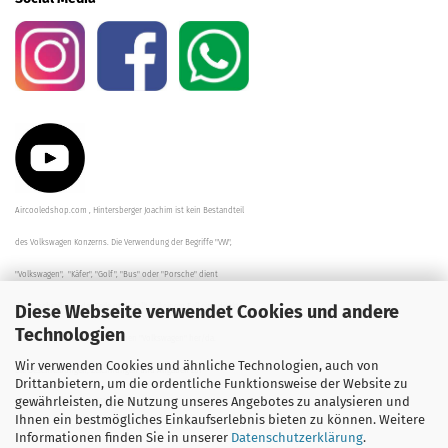
Aircooledshop.com , Hintersberger Joachim ist kein Bestandteil
des Volkswagen Konzerns. Die Verwendung der Begriffe "VW",
"Volkswagen", "Käfer", "Golf", "Bus" oder "Porsche" dient
Diese Webseite verwendet Cookies und andere
der Beschreibung der Teile und stellt in keinem Fall eine direkte
Technologien
Verbindung zu dem Unternehmen "Volkswagen" her/da.
Wir verwenden Cookies und ähnliche Technologien, auch von
Die Beschreibungen, Zeichnungen und Angaben zur
Drittanbietern, um die ordentliche Funktionsweise der Website zu
gewährleisten, die Nutzung unseres Angebotes zu analysieren und
Verwendung sind sorgfältig überprüft worden.
Ihnen ein bestmögliches Einkaufserlebnis bieten zu können. Weitere
Informationen finden Sie in unserer
Datenschutzerklärung
.