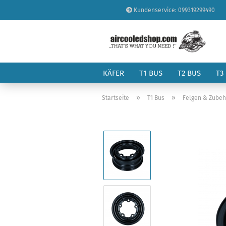
Kundenservice: 099319299490
KÄFER
T1 BUS
T2 BUS
T3
»
»
Startseite
T1 Bus
Felgen & Zubeh