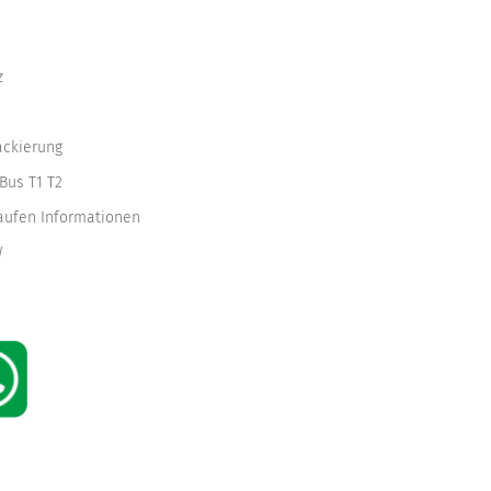
z
ackierung
Bus T1 T2
kaufen Informationen
W