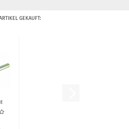
ARTIKEL GEKAUFT:
ng
g
en
R