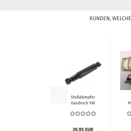
KUNDEN, WELCHE 
Stoßdämpfer
Gasdruck VW
P
Bus T1 55-67
Di
vorne und
H
hinten...
39,95 EUR