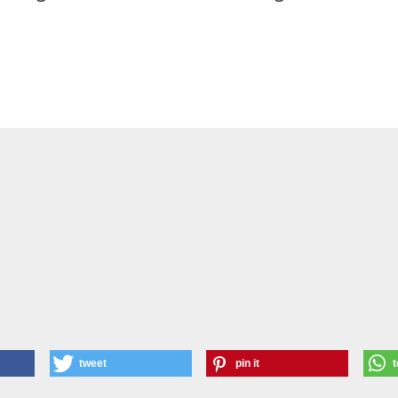
tweet
pin it
t