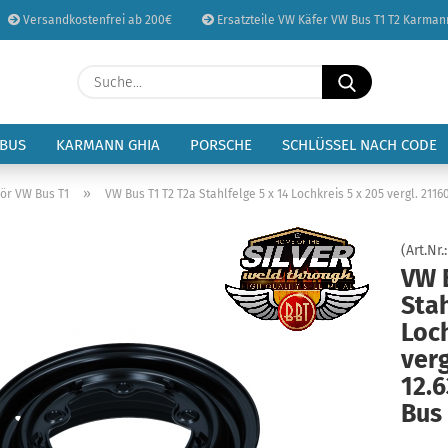
Versandkostenfrei ab 200€
Ersatzteile VW Käfer VW Bus T1 T2 Karman
Sprache auswählen
Suche...
E-Mail
Lieferland
 BUS
KARMANN GHIA
PORSCHE
SCHLÜSSEL NACH CODE
Passwort
»
ör VW Bus T1
VW Bus T1 T2 T2a Stahlfelge 5 x 14 Lochkreis 5 x 205 vergl. 21160
(Art.Nr.
VW 
Stah
Konto erstellen
Loch
Passwort vergessen
verg
12.6
Bus 