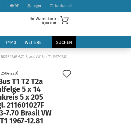
n
DE
Login
Merkzettel
Ihr Warenkorb
0,00 EUR
TYP 3
WEITERE
SUCHEN
1027F 12.63-7.70 Brasil VW Bus T1 1967-12.81
Auf
:
2564-220
)
Bus T1 T2 T2a
den
lfelge 5 x 14
Merkzettel
kreis 5 x 205
?
l. 211601027F
3-7.70 Brasil VW
T1 1967-12.81