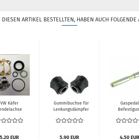
DIESEN ARTIKEL BESTELLTEN, HABEN AUCH FOLGENDE 
VW Käfer
Gummibuchse für
Gaspedal
endelachse
Lenkungsdämpfer
Befestigu
chtungssatz
VW Käfer VW Bus
Gasführun
interachse
T1...
Pedal Bolz
Dichtung...
Boden...
5,20 EUR
5,90 EUR
4,50 EU