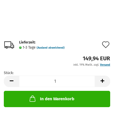
Lieferzeit:
A
1-3 Tage
(Ausland abweichend)
d
149,94 EUR
M
inkl. 19% MwSt. zzgl.
Versand
Stück:
Stück
In den Warenkorb