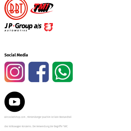
Social Media
Aircooledshop.com , Hintersberger Joachim ist kein Bestandteil
des Volkswagen Konzerns. Die Verwendung der Begriffe "VW",