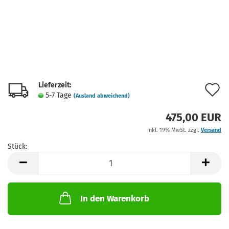
Lieferzeit:
A
5-7 Tage
(Ausland abweichend)
d
475,00 EUR
M
inkl. 19% MwSt. zzgl.
Versand
Stück:
Stück
In den Warenkorb