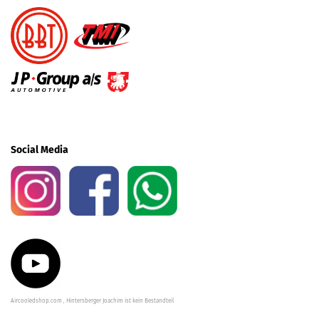
Social Media
Aircooledshop.com , Hintersberger Joachim ist kein Bestandteil