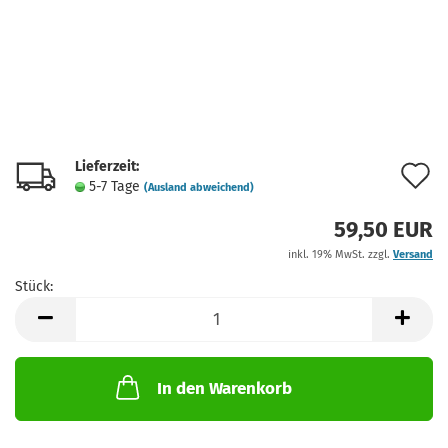
Lieferzeit:
A
5-7 Tage
(Ausland abweichend)
d
59,50 EUR
M
inkl. 19% MwSt. zzgl.
Versand
Stück:
Stück
In den Warenkorb