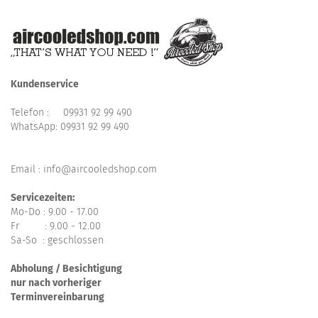
Kundenservice
Telefon :
09931 92 99 490
WhatsApp:
09931 92 99 490
Email : info@aircooledshop.com
Servicezeiten:
Mo-Do : 9.00 - 17.00
Fr : 9.00 - 12.00
Sa-So : geschlossen
Abholung / Besichtigung
nur nach vorheriger
Terminvereinbarung