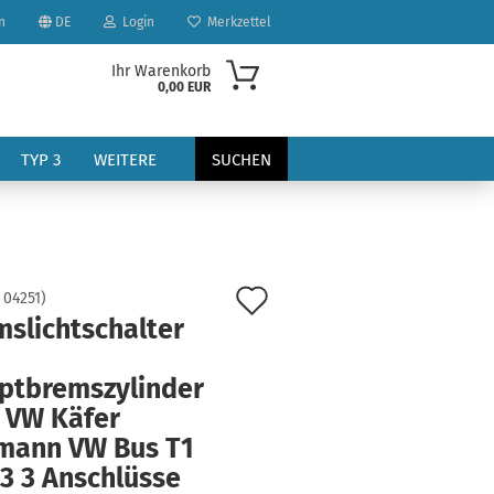
n
DE
Login
Merkzettel
Ihr Warenkorb
0,00 EUR
TYP 3
WEITERE
SUCHEN
Auf
:
04251
)
mslichtschalter
den
?
Merkzettel
ptbremszylinder
 VW Käfer
mann VW Bus T1
3 3 Anschlüsse