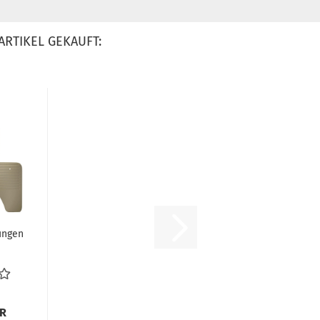
ARTIKEL GEKAUFT:
ungen
dung
tung...
UR