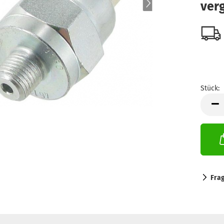
verg
Stück:
Stück
Fra