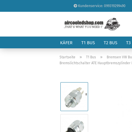
Kundenservice: 099319299490
KÄFER
T1 BUS
T2 BUS
T3
»
»
Startseite
T1 Bus
Bremsen VW Bus
Bremslichtschalter ATE Hauptbremszylinder 