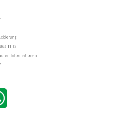
z
ackierung
Bus T1 T2
kaufen Informationen
W