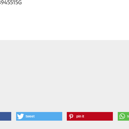
13945515G
tweet
pin it
t