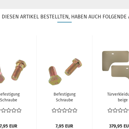
DIESEN ARTIKEL BESTELLTEN, HABEN AUCH FOLGENDE 
efestigung
Befestigung
Türverkleid
Schraube
Schraube
beige
cherheitsgurt
Sicherheitsgurt
Türverklei
Fahrer
Fahrer
Innenausstat
ifahrersitz...
Beifahrersitz...
7,95 EUR
7,95 EUR
379,95 E