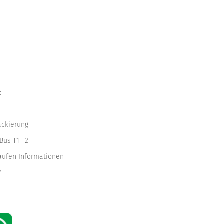
z
ackierung
Bus T1 T2
kaufen Informationen
W