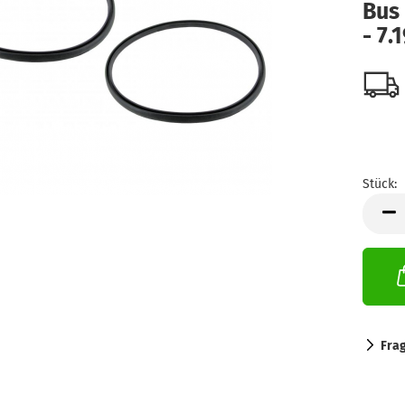
Bus
- 7.
Stück:
Stück
Fra