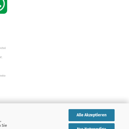
ndteil
W",
irekte
Alle Akzeptieren
,
 Sie