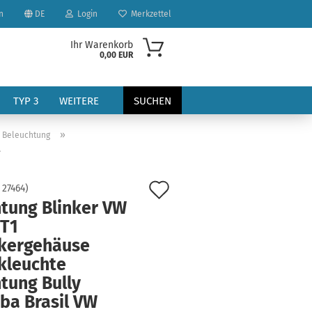
n
DE
Login
Merkzettel
Ihr Warenkorb
0,00 EUR
TYP 3
WEITERE
SUCHEN
»
| Beleuchtung
A
Auf
:
27464
)
htung Blinker VW
den
 T1
?
Merkzettel
nkergehäuse
kleuchte
tung Bully
ba Brasil VW