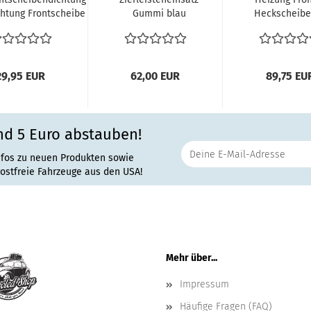
htung Frontscheibe
Gummi blau
Heckscheibe
links VW...
Keder Zierleisten
Lüftu
Samba...
Zusatzheiz
29,95 EUR
62,00 EUR
89,75 EU
nd 5 Euro abstauben!
nfos zu neuen Produkten sowie
rostfreie Fahrzeuge aus den USA!
Mehr über...
Impressum
Häufige Fragen (FAQ)