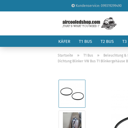
Kundenservice: 099319299490
KÄFER
T1 BUS
T2 BUS
T3
»
»
Startseite
T1 Bus
Beleuchtung & E
Dichtung Blinker VW Bus T1 Blinkergehäuse Bl