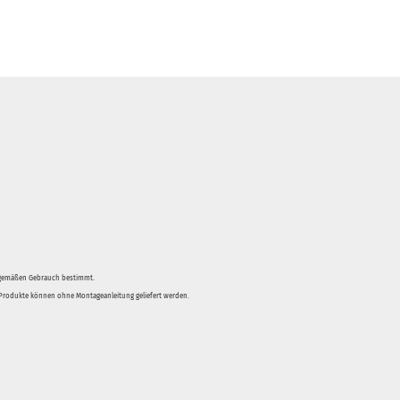
sgemäßen Gebrauch bestimmt.
e Produkte können ohne Montageanleitung geliefert werden.