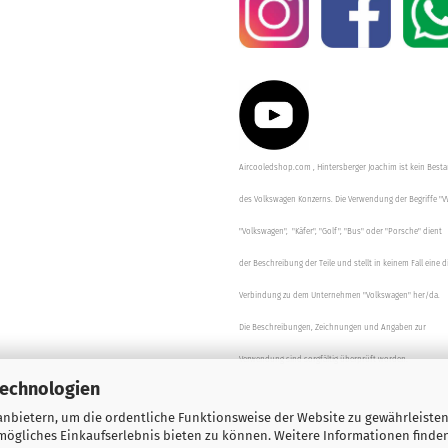
Aircooledshop.com , Hintersberger Joachim ist kein Besta
des Volkswagen Konzerns. Die Verwendung der Begriffe "V
"Volkswagen", "Käfer", "Golf", "Bus" oder "Porsche" dient
der Beschreibung der Teile und stellt in keinem Fall eine d
Verbindung zu dem Unternehmen "Volkswagen" her/da.
Die Beschreibungen, Zeichnungen und Angaben zur
Verwendung sind sorgfältig überprüft worden.
Technologien
nbietern, um die ordentliche Funktionsweise der Website zu gewährleisten
ögliches Einkaufserlebnis bieten zu können. Weitere Informationen finden