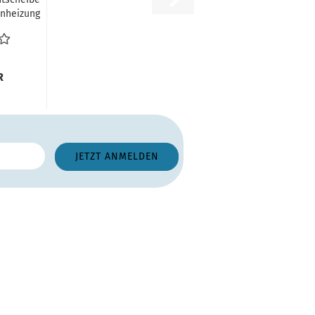
nheizung
ng
ung...
R