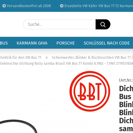
Versandkostenfrei ab 200€
Ersatzteile VW Käfer VW Bus T1 T2 Karman
Sprache auswählen
Suche...
E-Mail
Lieferland
 BUS
KARMANN GHIA
PORSCHE
SCHLÜSSEL NACH CODE
Passwort
»
lektrik für den VW Bus T1
Scheinwerfer, Blinker & Rückleuchten VW Bus T1 
inkleuchte Dichtung Bully samba Brasil VW Bus T1 Kombi 8.1963 - 7.1967 211953165
(Art.Nr.
Dic
Konto erstellen
Bus
Passwort vergessen
Bli
Blin
Dich
sam