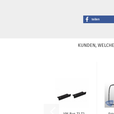
teilen
KUNDEN, WELCHE 
VW Bus T1 T2
Fro