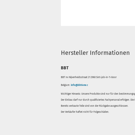
Hersteller Informationen
BBT
BBT nv Nijverheidsstraat 21 2960 Sint-job-in-'t-Goor
Belgium
info@bbt4vw.c
Wichtiger Hinweis: Unsere Produkte sind nur für den bestimmung
Der Einbau darf nur durch qualifiziertes Fachpersonal erfolgen. Di
Bereits verbaute Teile sind von der Rückgabe ausgeschlossen.
Der Verkäufer haftet nicht für Folgeschäden.