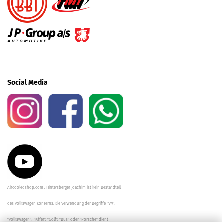
Social Media
Aircooledshop.com , Hintersberger Joachim ist kein Bestandteil
des Volkswagen Konzerns. Die Verwendung der Begriffe "VW",
"Volkswagen", "Käfer", "Golf", "Bus" oder "Porsche" dient