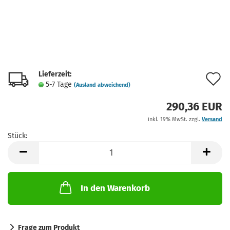
Lieferzeit:
A
5-7 Tage
(Ausland abweichend)
d
290,36 EUR
M
inkl. 19% MwSt. zzgl.
Versand
Stück:
Stück
In den Warenkorb
Frage zum Produkt