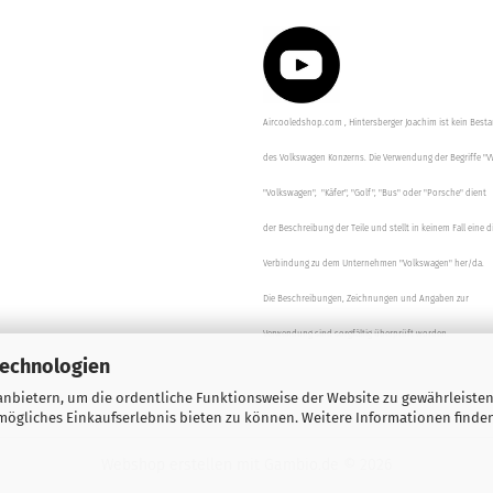
Aircooledshop.com , Hintersberger Joachim ist kein Besta
des Volkswagen Konzerns. Die Verwendung der Begriffe "V
"Volkswagen", "Käfer", "Golf", "Bus" oder "Porsche" dient
der Beschreibung der Teile und stellt in keinem Fall eine d
Verbindung zu dem Unternehmen "Volkswagen" her/da.
Die Beschreibungen, Zeichnungen und Angaben zur
Verwendung sind sorgfältig überprüft worden.
Technologien
nbietern, um die ordentliche Funktionsweise der Website zu gewährleisten
ögliches Einkaufserlebnis bieten zu können. Weitere Informationen finden
Webshop erstellen
mit Gambio.de © 2026