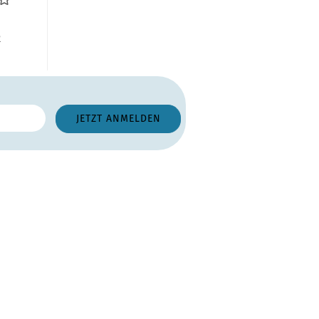
...
R