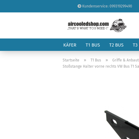
Kundenservice: 099319299490
KÄFER
T1 BUS
T2 BUS
T3
»
»
Startseite
T1 Bus
Griffe & Anbaut
Stoßstange Halter vorne rechts VW Bus T1 S