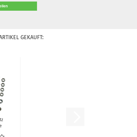
eilen
ARTIKEL GEKAUFT:
tz
e
en