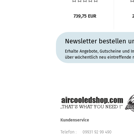
Bus 09.58-
07.67...
S
739,75 EUR
Newsletter bestellen u
Erhalte Angebote, Gutscheine und I
über wöchentlich neu eintreffende 
Kundenservice
Telefon :
09931 92 99 490