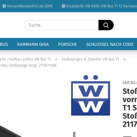
Versandkostenfrei ab 200€
Ersatzteile VW Käfer VW Bus T1 T2 Karman
Sprache auswählen
Suche...
E-Mail
Lieferland
 BUS
KARMANN GHIA
PORSCHE
SCHLÜSSEL NACH CODE
Passwort
»
»
eile / Aufbau außen VW Bus T1
Stoßstangen & Zubehör VW Bus T1
amba Stoßstange vergl. 211707136B
(Art.Nr.
Sto
Konto erstellen
vor
Passwort vergessen
T1 
Stoß
211