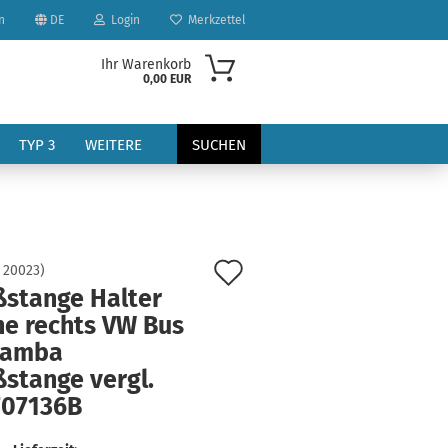
n
DE
Login
Merkzettel
Ihr Warenkorb
0,00 EUR
TYP 3
WEITERE
SUCHEN
Auf
:
20023
)
ßstange Halter
den
ne rechts VW Bus
?
Merkzettel
Samba
stange vergl.
707136B