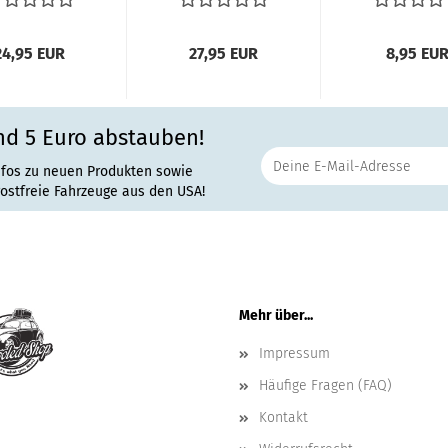
Samba
VW Bus T1
links / rechts
toßstange...
Samba...
24,95 EUR
27,95 EUR
8,95 EU
nd 5 Euro abstauben!
nfos zu neuen Produkten sowie
rostfreie Fahrzeuge aus den USA!
Mehr über...
Impressum
Häufige Fragen (FAQ)
Kontakt