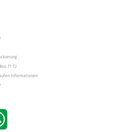
z
ackierung
Bus T1 T2
kaufen Informationen
W