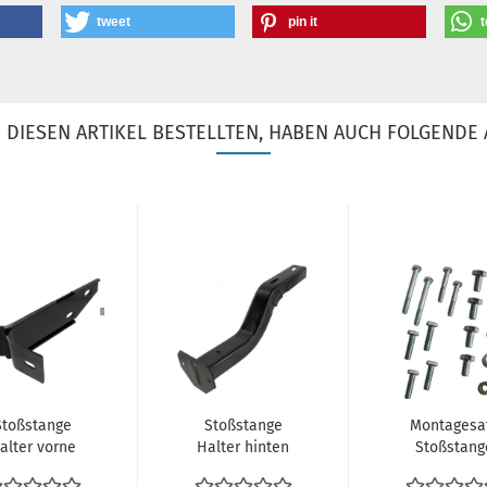
tweet
pin it
t
DIESEN ARTIKEL BESTELLTEN, HABEN AUCH FOLGENDE 
Stoßstange
Stoßstange
Montagesa
alter vorne
Halter hinten
Stoßstang
ks VW Bus T1
links / rechts
Halter hint