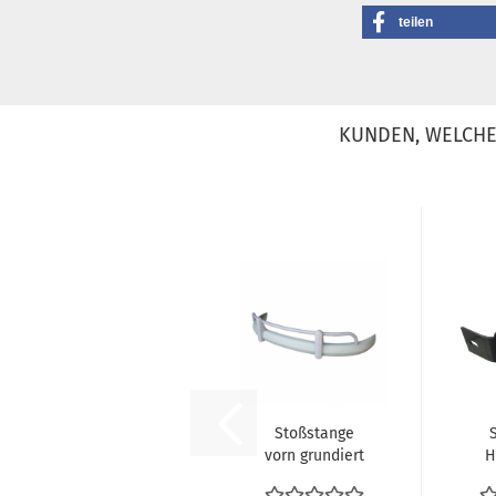
teilen
KUNDEN, WELCHE 
Stoßstange
vorn grundiert
H
USA VW Bus T1
lin