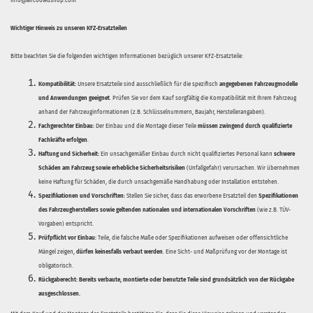
info@aircooledshop.com
Wichtiger Hinweis zu unseren KFZ-Ersatzteilen
Bitte beachten Sie die folgenden wichtigen Informationen bezüglich unserer KFZ-Ersatzteile:
Kompatibilität:
Unsere Ersatzteile sind ausschließlich für die spezifisch
angegebenen Fahrzeugmodelle
und Anwendungen geeignet
. Prüfen Sie vor dem Kauf sorgfältig die Kompatibilität mit Ihrem Fahrzeug
anhand der Fahrzeuginformationen (z.B. Schlüsselnummern, Baujahr, Herstellerangaben).
Fachgerechter Einbau:
Der Einbau und die Montage dieser Teile
müssen zwingend durch qualifizierte
Fachkräfte erfolgen
.
Haftung und Sicherheit:
Ein unsachgemäßer Einbau durch nicht qualifiziertes Personal kann
schwere
Schäden am Fahrzeug sowie erhebliche Sicherheitsrisiken
(Unfallgefahr) verursachen. Wir übernehmen
keine Haftung für Schäden, die durch unsachgemäße Handhabung oder Installation entstehen.
Spezifikationen und Vorschriften:
Stellen Sie sicher, dass das erworbene Ersatzteil den
Spezifikationen
des Fahrzeugherstellers sowie geltenden nationalen und internationalen Vorschriften
(wie z.B. TÜV-
Vorgaben) entspricht.
Prüfpflicht vor Einbau:
Teile, die falsche Maße oder Spezifikationen aufweisen oder offensichtliche
Mängel zeigen,
dürfen keinesfalls verbaut werden
. Eine Sicht- und Maßprüfung vor der Montage ist
obligatorisch.
Rückgaberecht:
Bereits verbaute, montierte oder benutzte Teile sind grundsätzlich von der Rückgabe
ausgeschlossen.