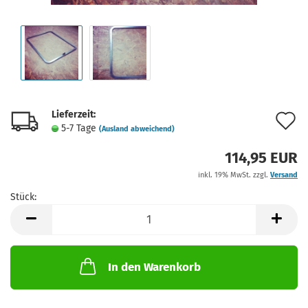
Lieferzeit:
A
5-7 Tage
(Ausland abweichend)
d
114,95 EUR
M
inkl. 19% MwSt. zzgl.
Versand
Stück:
Stück
In den Warenkorb