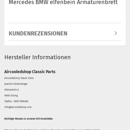
Mercedes BMW elfenbein Armaturenbrett
KUNDENREZENSIONEN
Hersteller Informationen
Aircooledshop Classic Parts
Aircooledshop Classic Parts
Joachim Hintersberger
Kleinweichs 8
94563 Otzing
Telefon : 09931 9992490
info@aircooledshop.com
Wichtiger Hinweis zu unseren KFZ-Ersatzteilen