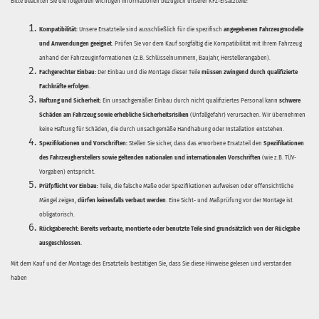
Bitte beachten Sie die folgenden wichtigen Informationen bezüglich unserer KFZ-Ersatzteile:
Kompatibilität:
Unsere Ersatzteile sind ausschließlich für die spezifisch
angegebenen Fahrzeugmodelle
und Anwendungen geeignet
. Prüfen Sie vor dem Kauf sorgfältig die Kompatibilität mit Ihrem Fahrzeug
anhand der Fahrzeuginformationen (z.B. Schlüsselnummern, Baujahr, Herstellerangaben).
Fachgerechter Einbau:
Der Einbau und die Montage dieser Teile
müssen zwingend durch qualifizierte
Fachkräfte erfolgen
.
Haftung und Sicherheit:
Ein unsachgemäßer Einbau durch nicht qualifiziertes Personal kann
schwere
Schäden am Fahrzeug sowie erhebliche Sicherheitsrisiken
(Unfallgefahr) verursachen. Wir übernehmen
keine Haftung für Schäden, die durch unsachgemäße Handhabung oder Installation entstehen.
Spezifikationen und Vorschriften:
Stellen Sie sicher, dass das erworbene Ersatzteil den
Spezifikationen
des Fahrzeugherstellers sowie geltenden nationalen und internationalen Vorschriften
(wie z.B. TÜV-
Vorgaben) entspricht.
Prüfpflicht vor Einbau:
Teile, die falsche Maße oder Spezifikationen aufweisen oder offensichtliche
Mängel zeigen,
dürfen keinesfalls verbaut werden
. Eine Sicht- und Maßprüfung vor der Montage ist
obligatorisch.
Rückgaberecht:
Bereits verbaute, montierte oder benutzte Teile sind grundsätzlich von der Rückgabe
ausgeschlossen.
Mit dem Kauf und der Montage des Ersatzteils bestätigen Sie, dass Sie diese Hinweise gelesen und verstanden
haben