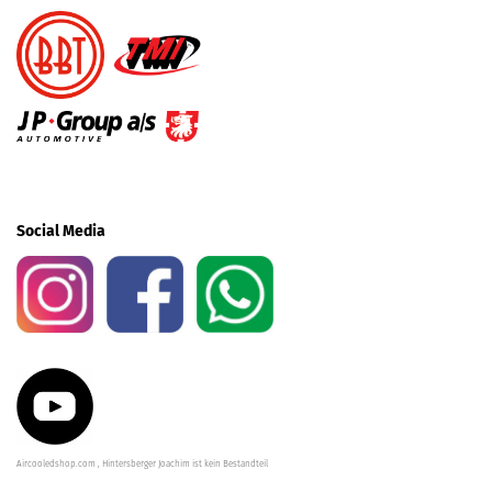
Social Media
Aircooledshop.com , Hintersberger Joachim ist kein Bestandteil