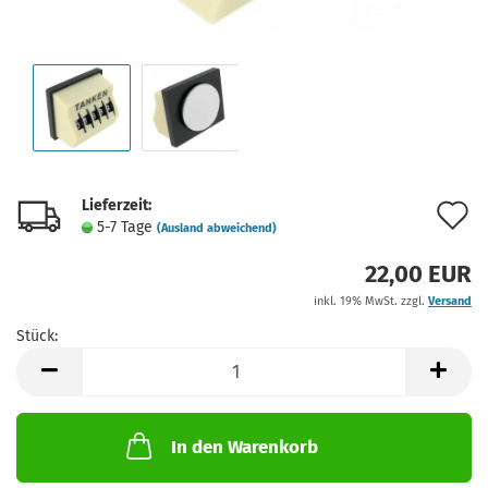
Lieferzeit:
A
5-7 Tage
(Ausland abweichend)
d
22,00 EUR
M
inkl. 19% MwSt. zzgl.
Versand
Stück:
Stück
In den Warenkorb