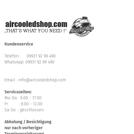
Kundenservice
Telefon :
09931 92 99 490
WhatsApp:
09931 92 99 490
Email : info@aircooledshop.com
Servicezeiten:
Mo-Do : 9.00 - 17.00
Fr : 9.00 - 12.00
Sa-So : geschlossen
Abholung / Besichtigung
nur nach vorheriger
Terminvereinbarung