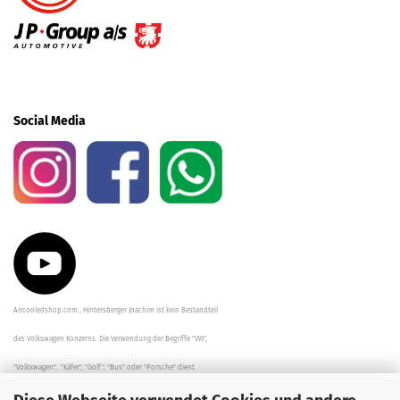
Social Media
Aircooledshop.com , Hintersberger Joachim ist kein Bestandteil
des Volkswagen Konzerns. Die Verwendung der Begriffe "VW",
"Volkswagen", "Käfer", "Golf", "Bus" oder "Porsche" dient
der Beschreibung der Teile und stellt in keinem Fall eine direkte