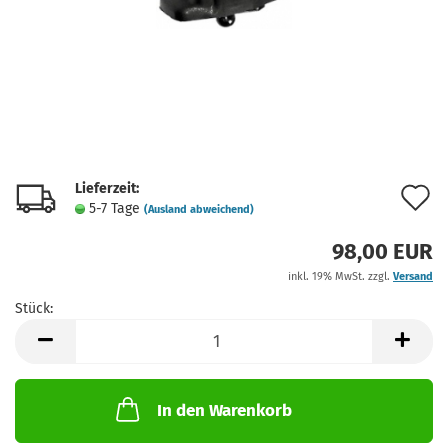
Lieferzeit:
A
5-7 Tage
(Ausland abweichend)
d
98,00 EUR
M
inkl. 19% MwSt. zzgl.
Versand
Stück:
Stück
In den Warenkorb