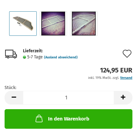
Lieferzeit:
A
5-7 Tage
(Ausland abweichend)
d
124,95 EUR
M
inkl. 19% MwSt. zzgl.
Versand
Stück:
Stück
In den Warenkorb