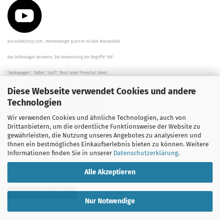
Aircooledshop.com , Hintersberger Joachim ist kein Bestandteil
des Volkswagen Konzerns. Die Verwendung der Begriffe "VW",
"Volkswagen", "Käfer", "Golf", "Bus" oder "Porsche" dient
Diese Webseite verwendet Cookies und andere
der Beschreibung der Teile und stellt in keinem Fall eine direkte
Technologien
Verbindung zu dem Unternehmen "Volkswagen" her/da.
Wir verwenden Cookies und ähnliche Technologien, auch von
Die Beschreibungen, Zeichnungen und Angaben zur
Drittanbietern, um die ordentliche Funktionsweise der Website zu
gewährleisten, die Nutzung unseres Angebotes zu analysieren und
Verwendung sind sorgfältig überprüft worden.
Ihnen ein bestmögliches Einkaufserlebnis bieten zu können. Weitere
Informationen finden Sie in unserer
Datenschutzerklärung
.
Alle Akzeptieren
Vertrag widerrufen
Nur Notwendige
Webshop erstellen
mit Gambio.de © 2026