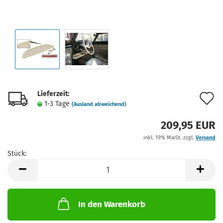
Lieferzeit:
A
1-3 Tage
(Ausland abweichend)
d
209,95 EUR
M
inkl. 19% MwSt. zzgl.
Versand
Stück:
Stück
In den Warenkorb