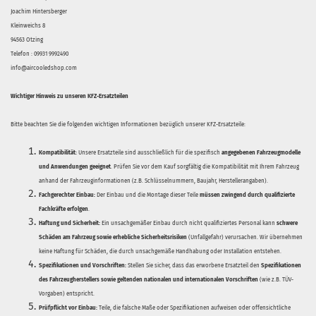
Joachim Hintersberger
Kleinweichs 8
94563 Otzing
Telefon : 09931 9992490
info@aircooledshop.com
Wichtiger Hinweis zu unseren KFZ-Ersatzteilen
Bitte beachten Sie die folgenden wichtigen Informationen bezüglich unserer KFZ-Ersatzteile:
Kompatibilität:
Unsere Ersatzteile sind ausschließlich für die spezifisch
angegebenen Fahrzeugmodelle
und Anwendungen geeignet
. Prüfen Sie vor dem Kauf sorgfältig die Kompatibilität mit Ihrem Fahrzeug
anhand der Fahrzeuginformationen (z.B. Schlüsselnummern, Baujahr, Herstellerangaben).
Fachgerechter Einbau:
Der Einbau und die Montage dieser Teile
müssen zwingend durch qualifizierte
Fachkräfte erfolgen
.
Haftung und Sicherheit:
Ein unsachgemäßer Einbau durch nicht qualifiziertes Personal kann
schwere
Schäden am Fahrzeug sowie erhebliche Sicherheitsrisiken
(Unfallgefahr) verursachen. Wir übernehmen
keine Haftung für Schäden, die durch unsachgemäße Handhabung oder Installation entstehen.
Spezifikationen und Vorschriften:
Stellen Sie sicher, dass das erworbene Ersatzteil den
Spezifikationen
des Fahrzeugherstellers sowie geltenden nationalen und internationalen Vorschriften
(wie z.B. TÜV-
Vorgaben) entspricht.
Prüfpflicht vor Einbau:
Teile, die falsche Maße oder Spezifikationen aufweisen oder offensichtliche